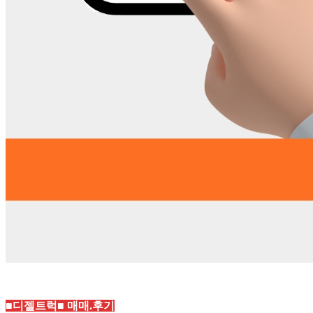
■디젤트럭■ 매매.후기