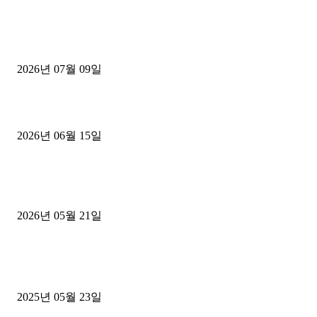
■디젤트럭■ 허가.진행
파주시 1.2톤 카고트럭 용달넘버 구매 완료! 접수까지 신속하게 진행
2026년 07월 09일
용인 고객님 1.2톤 냉동탑차 영업용번호판 계약 완료
2026년 06월 15일
[김해트럭매매] 3.5톤 윙바디에 개별화물넘버 달고 월 고정 지입료 
후기
2026년 05월 21일
■트럭기사■ 인생.극장
중고트럭매매 유튜브로 실버버튼? 디젤트럭이 해냈습니다 (감동 실화
2025년 05월 23일