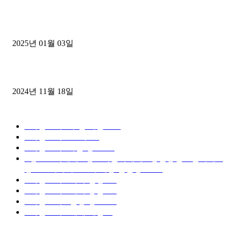
1톤운송업 콜바리 4년동안 하시다가 1톤화물차+영업용넘버가격비교
젤트럭으로 정리!
2025년 01월 03일
윙바디 3.5톤트럭+화물개별넘버 동시계약손님, 지입정리 인터뷰
2024년 11월 18일
디젤트럭 카테고리
■디젤트럭■ 추천.매물
1168
■디젤트럭스토리
428
■디젤트럭■화물.정보
188
■중고트럭매매 ■중고화물차매매 ■영업용번호판시세 ■
중고트럭가격 ■소식 제공 알뜰정보
149
■디젤트럭■ 허가.진행
128
■디젤트럭■ 계약.상담
126
■디젤트럭■ 운송.정보
121
■디젤트럭■ 매매.매입
69