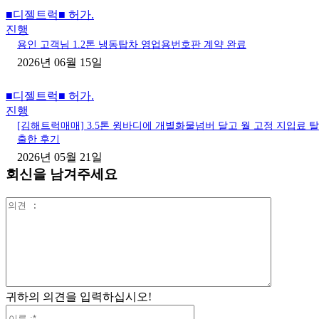
■디젤트럭■ 허가.
진행
용인 고객님 1.2톤 냉동탑차 영업용번호판 계약 완료
2026년 06월 15일
■디젤트럭■ 허가.
진행
[김해트럭매매] 3.5톤 윙바디에 개별화물넘버 달고 월 고정 지입료 탈
출한 후기
2026년 05월 21일
회신을 남겨주세요
의
견
:
귀하의 의견을 입력하십시오!
이