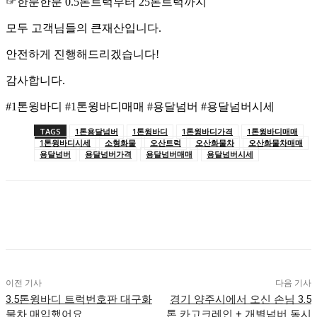
☞한분한분 0.5톤트럭부터 25톤트럭까지
모두 고객님들의 큰재산입니다.
안전하게 진행해드리겠습니다!
감사합니다.
#1톤윙바디 #1톤윙바디매매 #용달넘버 #용달넘버시세
TAGS
1톤용달넘버
1톤윙바디
1톤윙바디가격
1톤윙바디매매
1톤윙바디시세
소형화물
오산트럭
오산화물차
오산화물차매매
용달넘버
용달넘버가격
용달넘버매매
용달넘버시세
이전 기사
다음 기사
3.5톤윙바디 트럭번호판 대구화
경기 양주시에서 오신 손님 3.5
물차 매입했어요
톤 카고크레인 + 개별넘버 동시