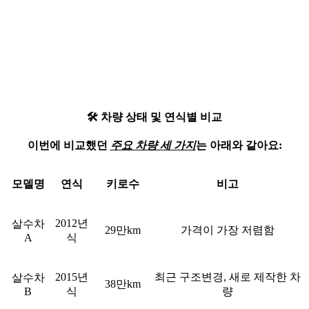
🛠
차량 상태
및 연식별 비교
이번에 비교했던
주요 차량 세 가지
는 아래와 같아요:
모델명
연식
키로수
비고
2012년
살수차
29만km
가격이 가장 저렴함
A
식
2015년
최근 구조변경, 새로 제작한 차
살수차
38만km
B
식
량