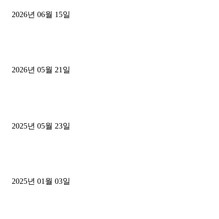
2026년 06월 15일
[김해트럭매매] 3.5톤 윙바디에 개별화물넘버 달고 월 고정 지입료 
후기
2026년 05월 21일
■트럭기사■ 인생.극장
중고트럭매매 유튜브로 실버버튼? 디젤트럭이 해냈습니다 (감동 실화
2025년 05월 23일
1톤운송업 콜바리 4년동안 하시다가 1톤화물차+영업용넘버가격비교
젤트럭으로 정리!
2025년 01월 03일
윙바디 3.5톤트럭+화물개별넘버 동시계약손님, 지입정리 인터뷰