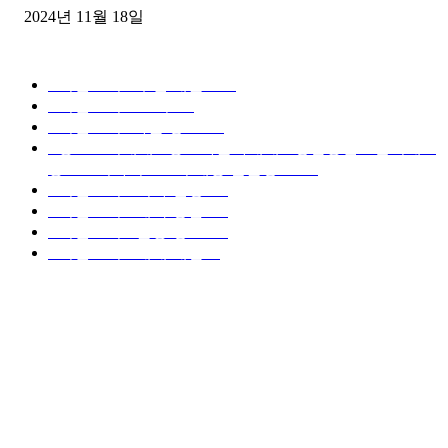
2024년 11월 18일
디젤트럭 카테고리
■디젤트럭■ 추천.매물
1168
■디젤트럭스토리
428
■디젤트럭■화물.정보
188
■중고트럭매매 ■중고화물차매매 ■영업용번호판시세 ■
중고트럭가격 ■소식 제공 알뜰정보
149
■디젤트럭■ 허가.진행
128
■디젤트럭■ 계약.상담
126
■디젤트럭■ 운송.정보
121
■디젤트럭■ 매매.매입
69