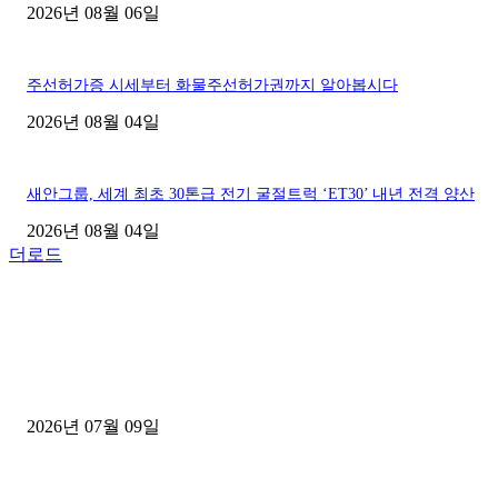
2026년 08월 06일
주선허가증 시세부터 화물주선허가권까지 알아봅시다
2026년 08월 04일
새안그룹, 세계 최초 30톤급 전기 굴절트럭 ‘ET30’ 내년 전격 양산
2026년 08월 04일
더로드
■디젤트럭■ 허가.진행
파주시 1.2톤 카고트럭 용달넘버 구매 완료! 접수까지 신속하게 진행
2026년 07월 09일
용인 고객님 1.2톤 냉동탑차 영업용번호판 계약 완료