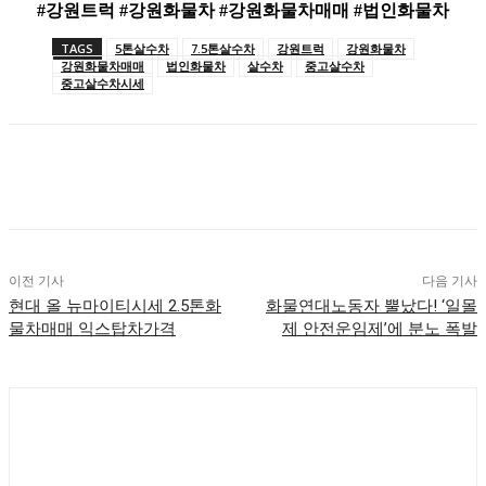
#강원트럭 #강원화물차 #강원화물차매매 #
법인화물차
TAGS
5톤살수차
7.5톤살수차
강원트럭
강원화물차
강원화물차매매
법인화물차
살수차
중고살수차
중고살수차시세
이전 기사
다음 기사
현대 올 뉴마이티시세 2.5톤화
화물연대노동자 뿔났다! ‘일몰
물차매매 익스탑차가격
제 안전운임제’에 분노 폭발