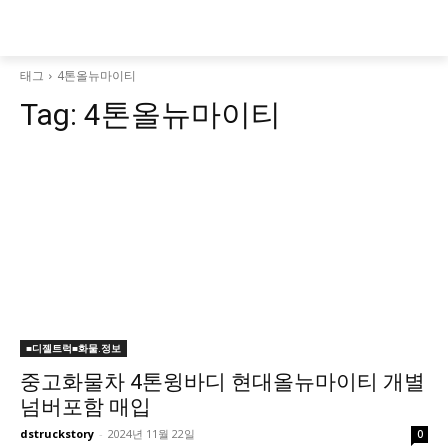
태그
4톤올뉴마이티
Tag:
4톤올뉴마이티
■디젤트럭■화물.정보
중고화물차 4톤윙바디 현대올뉴마이티 개별
넘버포함 매입
dstruckstory
-
2024년 11월 22일
0