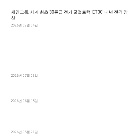
새안그룹, 세계 최초 30톤급 전기 굴절트럭 ‘ET30’ 내년 전격 양
산
2026년 08월 04일
■디젤트럭■ 허가.진행
파주시 1.2톤 카고트럭 용달넘버 구매 완료! 접수까지 신속하게
진행
2026년 07월 09일
용인 고객님 1.2톤 냉동탑차 영업용번호판 계약 완료
2026년 06월 15일
[김해트럭매매] 3.5톤 윙바디에 개별화물넘버 달고 월 고정 지입
료 탈출한 후기
2026년 05월 21일