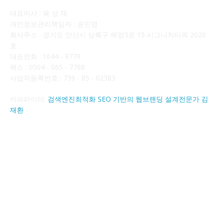
대표이사 : 육 성 재
개인정보관리책임자 : 송민영
회사주소 : 경기도 안산시 상록구 해양3로 15 시그니처타워 2020
호
대표전화 : 1644 - 9779
팩스 : 0504 - 065 - 7788
사업자등록번호 : 739 - 85 - 02383
카피라이터:
검색엔진최적화 SEO 기반의 웹브랜딩 설계전문가 김
재환
FOLLOW US