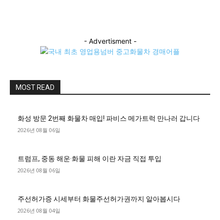
- Advertisment -
MOST READ
화성 방문 2번째 화물차 매입! 파비스 메가트럭 만나러 갑니다
2026년 08월 06일
트럼프, 중동 해운·화물 피해 이란 자금 직접 투입
2026년 08월 06일
주선허가증 시세부터 화물주선허가권까지 알아봅시다
2026년 08월 04일