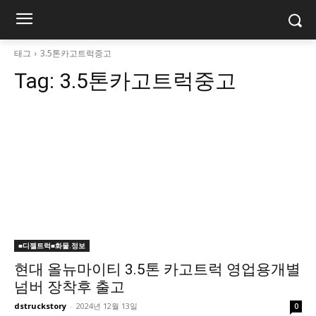
태그
3.5톤카고트럭중고
Tag:
3.5톤카고트럭중고
■디젤트럭■화물.정보
현대 올뉴마이티 3.5톤 카고트럭 영업용개별
넘버 장착후 출고
dstruckstory
-
2024년 12월 13일
0