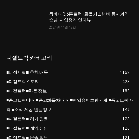
윙바디 3.5톤트럭+화물개별넘버 동시계약
손님, 지입정리 인터뷰
2024년 11월 18일
디젤트럭 카테고리
■디젤트럭■ 추천.매물
1168
■디젤트럭스토리
428
■디젤트럭■화물.정보
188
■중고트럭매매 ■중고화물차매매 ■영업용번호판시세 ■중고트럭가
격 ■소식 제공 알뜰정보
149
■디젤트럭■ 허가.진행
128
■디젤트럭■ 계약.상담
126
■디젤트럭■ 운송.정보
121