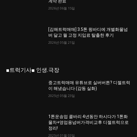
계약 완료
2026년 06월 15일
[김해트럭매매] 3.5톤 윙바디에 개별화물넘
버 달고 월 고정 지입료 탈출한 후기
2026년 05월 21일
■트럭기사■ 인생.극장
중고트럭매매 유튜브로 실버버튼? 디젤트럭
이 해냈습니다 (감동 실화)
2025년 05월 23일
1톤운송업 콜바리 4년동안 하시다가 1톤화
물차+영업용넘버가격비교후 디젤트럭으로
정리!
2025년 01월 03일