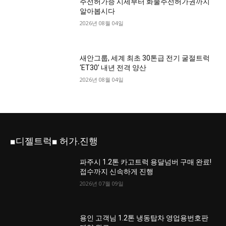
주선허가증 시세부터 화물주선허가권까지
알아봅시다
2026년 08월 04일
새안그룹, 세계 최초 30톤급 전기 굴절트럭
‘ET30’ 내년 전격 양산
2026년 08월 04일
■디젤트럭■ 허가.진행
파주시 1.2톤 카고트럭 용달넘버 구매 완료!
접수까지 신속하게 진행
2026년 07월 09일
용인 고객님 1.2톤 냉동탑차 영업용번호판