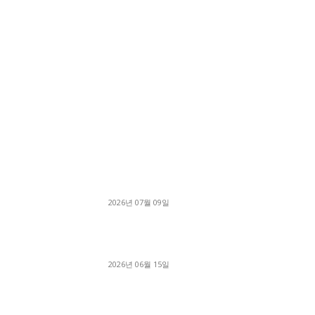
■디젤트럭■ 허가.진행
파주시 1.2톤 카고트럭 용달넘버 구매 완료! 접
지 신속하게 진행
2026년 07월 09일
용인 고객님 1.2톤 냉동탑차 영업용번호판 계약 
료
2026년 06월 15일
[김해트럭매매] 3.5톤 윙바디에 개별화물넘버 
월 고정 지입료 탈출한 후기