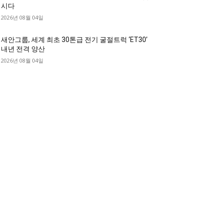
시다
2026년 08월 04일
새안그룹, 세계 최초 30톤급 전기 굴절트럭 ‘ET30’
내년 전격 양산
2026년 08월 04일
디젤트럭 카테고리
디젤트럭■ 추천.매물
1168
디젤트럭스토리
428
디젤트럭■화물.정보
188
중고트럭매매 ■중고화물차매매 ■영업용번호판시
 ■중고트럭가격 ■소식 제공 알뜰정보
149
디젤트럭■ 허가.진행
128
디젤트럭■ 계약.상담
126