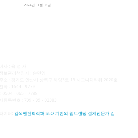
■
2024년 11월 18일
■
사소개
F
사 : 육 성 재
정보관리책임자 : 송민영
주소 : 경기도 안산시 상록구 해양3로 15 시그니처타워 2020호
화 : 1644 - 9779
 0504 - 065 - 7788
등록번호 : 739 - 85 - 02383
라이터:
검색엔진최적화 SEO 기반의 웹브랜딩 설계전문가 김