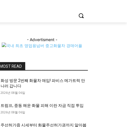
- Advertisment -
MOST READ
화성 방문 2번째 화물차 매입! 파비스 메가트럭 만
나러 갑니다
2026년 08월 06일
트럼프, 중동 해운·화물 피해 이란 자금 직접 투입
2026년 08월 06일
주선허가증 시세부터 화물주선허가권까지 알아봅