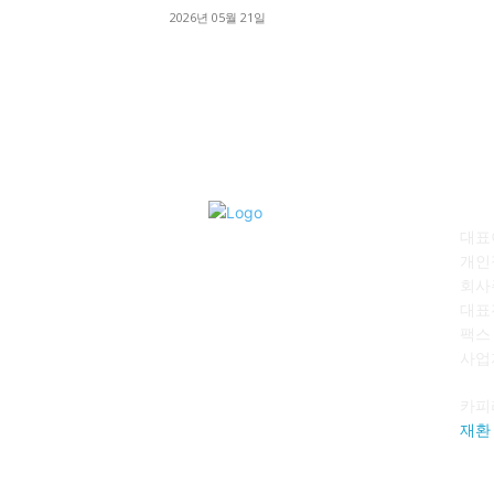
2026년 05월 21일
회
대표이
개인
회사
대표전
팩스 :
사업자
카피
재환