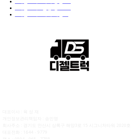
■디젤트럭■ 계약.상담
126
■디젤트럭■ 운송.정보
121
■디젤트럭■ 매매.매입
69
회사소개
대표이사 : 육 성 재
개인정보관리책임자 : 송민영
회사주소 : 경기도 안산시 상록구 해양3로 15 시그니처타워 2020호
대표전화 : 1644 - 9779
팩스 : 0504 - 065 - 7788