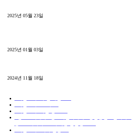
중고트럭매매 유튜브로 실버버튼? 디젤트럭이 해냈습니다 (감동 실화
2025년 05월 23일
1톤운송업 콜바리 4년동안 하시다가 1톤화물차+영업용넘버가격비교
젤트럭으로 정리!
2025년 01월 03일
윙바디 3.5톤트럭+화물개별넘버 동시계약손님, 지입정리 인터뷰
2024년 11월 18일
디젤트럭 카테고리
■디젤트럭■ 추천.매물
1168
■디젤트럭스토리
428
■디젤트럭■화물.정보
188
■중고트럭매매 ■중고화물차매매 ■영업용번호판시세 ■
중고트럭가격 ■소식 제공 알뜰정보
149
■디젤트럭■ 허가.진행
128