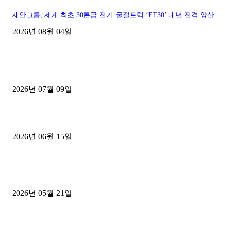
새안그룹, 세계 최초 30톤급 전기 굴절트럭 ‘ET30’ 내년 전격 양산
2026년 08월 04일
■디젤트럭■ 허가.진행
파주시 1.2톤 카고트럭 용달넘버 구매 완료! 접수까지 신속하게 진행
2026년 07월 09일
용인 고객님 1.2톤 냉동탑차 영업용번호판 계약 완료
2026년 06월 15일
[김해트럭매매] 3.5톤 윙바디에 개별화물넘버 달고 월 고정 지입료 
후기
2026년 05월 21일
■트럭기사■ 인생.극장