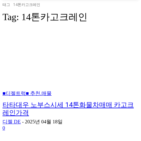
태그
14톤카고크레인
Tag:
14톤카고크레인
■디젤트럭■ 추천.매물
타타대우 노부스시세 14톤화물차매매 카고크
레인가격
디젤 DE
-
2025년 04월 18일
0