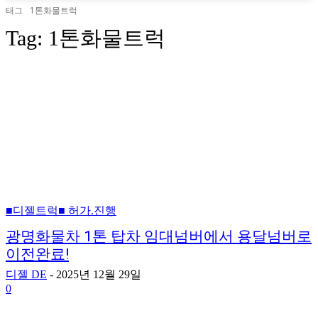
태그
1톤화물트럭
Tag:
1톤화물트럭
■디젤트럭■ 허가.진행
광명화물차 1톤 탑차 임대넘버에서 용달넘버로
이전완료!
디젤 DE
-
2025년 12월 29일
0