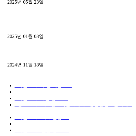
2025년 05월 23일
1톤운송업 콜바리 4년동안 하시다가 1톤화물차+영업용넘버가격비교
젤트럭으로 정리!
2025년 01월 03일
윙바디 3.5톤트럭+화물개별넘버 동시계약손님, 지입정리 인터뷰
2024년 11월 18일
디젤트럭 카테고리
■디젤트럭■ 추천.매물
1168
■디젤트럭스토리
428
■디젤트럭■화물.정보
188
■중고트럭매매 ■중고화물차매매 ■영업용번호판시세 ■
중고트럭가격 ■소식 제공 알뜰정보
149
■디젤트럭■ 허가.진행
128
■디젤트럭■ 계약.상담
126
■디젤트럭■ 운송.정보
121