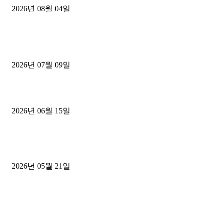
2026년 08월 04일
■디젤트럭■ 허가.진행
파주시 1.2톤 카고트럭 용달넘버 구매 완료! 접수까지 신속하게 진행
2026년 07월 09일
용인 고객님 1.2톤 냉동탑차 영업용번호판 계약 완료
2026년 06월 15일
[김해트럭매매] 3.5톤 윙바디에 개별화물넘버 달고 월 고정 지입료 
후기
2026년 05월 21일
■트럭기사■ 인생.극장
중고트럭매매 유튜브로 실버버튼? 디젤트럭이 해냈습니다 (감동 실화