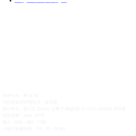
■디젤트럭■ 매매.매입
69
회사소개
대표이사 : 육 성 재
개인정보관리책임자 : 송민영
회사주소 : 경기도 안산시 상록구 해양3로 15 시그니처타워 2020호
대표전화 : 1644 - 9779
팩스 : 0504 - 065 - 7788
사업자등록번호 : 739 - 85 - 02383