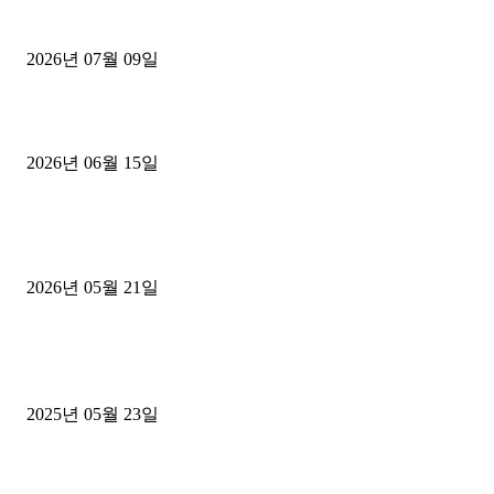
파주시 1.2톤 카고트럭 용달넘버 구매 완료! 접수까지 신속하게 진행
2026년 07월 09일
용인 고객님 1.2톤 냉동탑차 영업용번호판 계약 완료
2026년 06월 15일
[김해트럭매매] 3.5톤 윙바디에 개별화물넘버 달고 월 고정 지입료 
후기
2026년 05월 21일
■트럭기사■ 인생.극장
중고트럭매매 유튜브로 실버버튼? 디젤트럭이 해냈습니다 (감동 실화
2025년 05월 23일
1톤운송업 콜바리 4년동안 하시다가 1톤화물차+영업용넘버가격비교