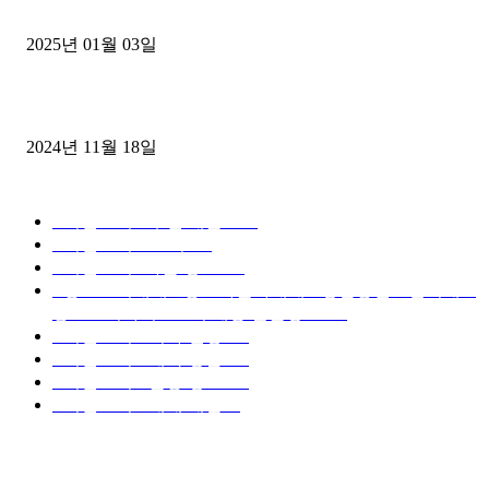
젤트럭으로 정리!
2025년 01월 03일
윙바디 3.5톤트럭+화물개별넘버 동시계약손님, 지입정리 인터뷰
2024년 11월 18일
디젤트럭 카테고리
■디젤트럭■ 추천.매물
1168
■디젤트럭스토리
428
■디젤트럭■화물.정보
188
■중고트럭매매 ■중고화물차매매 ■영업용번호판시세 ■
중고트럭가격 ■소식 제공 알뜰정보
149
■디젤트럭■ 허가.진행
128
■디젤트럭■ 계약.상담
126
■디젤트럭■ 운송.정보
121
■디젤트럭■ 매매.매입
69