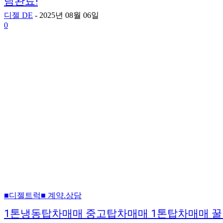
담완료!
디젤 DE
-
2025년 08월 06일
0
■디젤트럭■ 계약.상담
1톤냉동탑차매매 중고탑차매매 1톤탑차매매 꿀