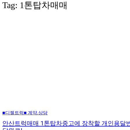
Tag:
1톤탑차매매
■디젤트럭■ 계약.상담
안산트럭매매 1톤탑차중고에 장착할 개인용달번