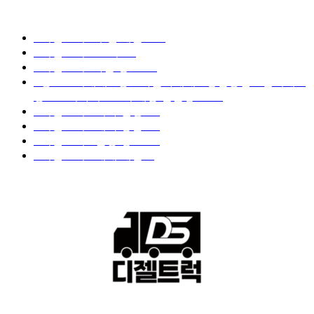
디젤트럭 카테고리
■디젤트럭■ 추천.매물
1168
■디젤트럭스토리
428
■디젤트럭■화물.정보
188
■중고트럭매매 ■중고화물차매매 ■영업용번호판시세 ■
중고트럭가격 ■소식 제공 알뜰정보
149
■디젤트럭■ 허가.진행
128
■디젤트럭■ 계약.상담
126
■디젤트럭■ 운송.정보
121
■디젤트럭■ 매매.매입
69