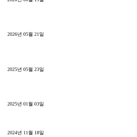
[김해트럭매매] 3.5톤 윙바디에 개별화물넘버 달고 월 고정 지입료 
후기
2026년 05월 21일
■트럭기사■ 인생.극장
중고트럭매매 유튜브로 실버버튼? 디젤트럭이 해냈습니다 (감동 실화
2025년 05월 23일
1톤운송업 콜바리 4년동안 하시다가 1톤화물차+영업용넘버가격비교
젤트럭으로 정리!
2025년 01월 03일
윙바디 3.5톤트럭+화물개별넘버 동시계약손님, 지입정리 인터뷰
2024년 11월 18일