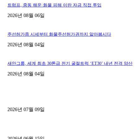
트럼프, 중동 해운·화물 피해 이란 자금 직접 투입
2026년 08월 06일
주선허가증 시세부터 화물주선허가권까지 알아봅시다
2026년 08월 04일
새안그룹, 세계 최초 30톤급 전기 굴절트럭 ‘ET30’ 내년 전격 양산
2026년 08월 04일
■디젤트럭■ 허가.진행
파주시 1.2톤 카고트럭 용달넘버 구매 완료! 접수까지 신속하게 진행
2026년 07월 09일
용인 고객님 1.2톤 냉동탑차 영업용번호판 계약 완료
2026년 06월 15일