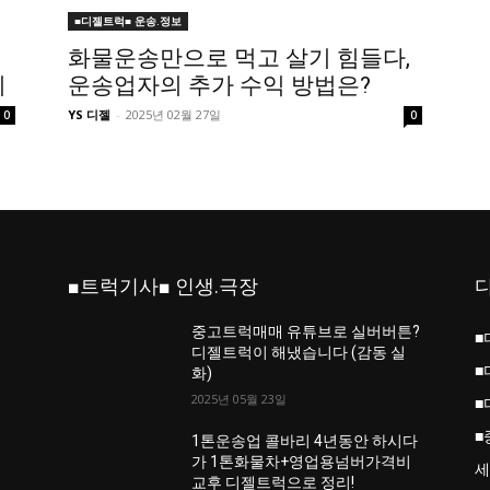
■디젤트럭■ 운송.정보
화물운송만으로 먹고 살기 힘들다,
지
운송업자의 추가 수익 방법은?
YS 디젤
-
2025년 02월 27일
0
0
■트럭기사■ 인생.극장
중고트럭매매 유튜브로 실버버튼?
■
진
디젤트럭이 해냈습니다 (감동 실
■
화)
2025년 05월 23일
■
■
업
1톤운송업 콜바리 4년동안 하시다
가 1톤화물차+영업용넘버가격비
세
교후 디젤트럭으로 정리!