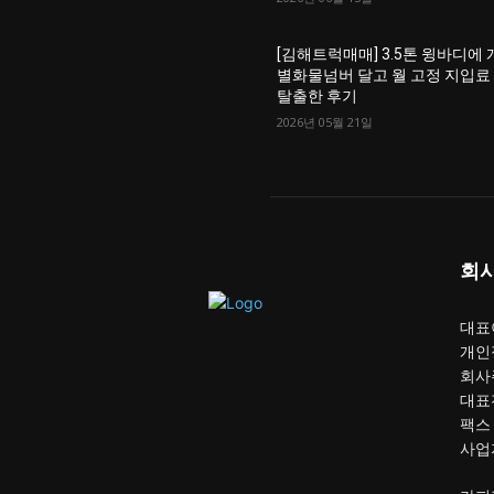
[김해트럭매매] 3.5톤 윙바디에 
별화물넘버 달고 월 고정 지입료
탈출한 후기
2026년 05월 21일
회
대표이
개인
회사
대표전
팩스 :
사업자