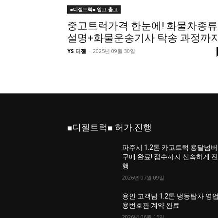
■디젤트럭■ 입고.출고
중고트럭가격 한눈에! 화물차종류
설명+화물운송기사 탁송 과정까
YS 디젤
-
2025년 09월 30일
■디젤트럭■ 허가.진행
파주시 1.2톤 카고트럭 용달넘버
구매 완료! 접수까지 신속하게 
행
2026년 07월 09일
용인 고객님 1.2톤 냉동탑차 영
용번호판 계약 완료
2026년 06월 15일