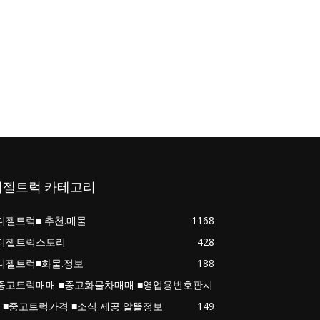
디젤트럭 카테고리
디젤트럭■ 추천.매물
1168
디젤트럭스토리
428
디젤트럭■화물.정보
188
중고트럭매매 ■중고화물차매매 ■영업용번호판시
 ■중고트럭가격 ■소식 제공 알뜰정보
149