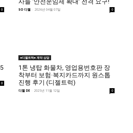
사들 ‘안전운임제 확대’ 전격 요구!
SO 디젤
-
2026년 04월 07일
0
0
■디젤트럭■ 계약.상담
5
1톤 냉탑 화물차, 영업용번호판 장
?
착부터 보험·복지카드까지 원스톱
진행 후기 (디젤트럭)
0
디젤 DE
-
2025년 11월 12일
0