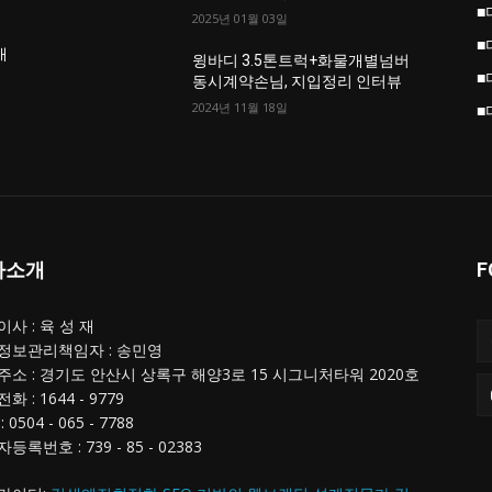
■
2025년 01월 03일
■
개
윙바디 3.5톤트럭+화물개별넘버
■
동시계약손님, 지입정리 인터뷰
2024년 11월 18일
■
사소개
F
사 : 육 성 재
정보관리책임자 : 송민영
주소 : 경기도 안산시 상록구 해양3로 15 시그니처타워 2020호
화 : 1644 - 9779
 0504 - 065 - 7788
등록번호 : 739 - 85 - 02383