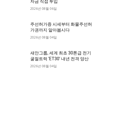
자금 직접 투입
2026년 08월 06일
주선허가증 시세부터 화물주선허
가권까지 알아봅시다
2026년 08월 04일
새안그룹, 세계 최초 30톤급 전기
굴절트럭 ‘ET30’ 내년 전격 양산
2026년 08월 04일