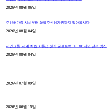
2026년 08월 06일
주선허가증 시세부터 화물주선허가권까지 알아봅시다
2026년 08월 04일
새안그룹, 세계 최초 30톤급 전기 굴절트럭 ‘ET30’ 내년 전격 양산
2026년 08월 04일
■디젤트럭■ 허가.진행
파주시 1.2톤 카고트럭 용달넘버 구매 완료! 접수까지 신속하게 진행
2026년 07월 09일
용인 고객님 1.2톤 냉동탑차 영업용번호판 계약 완료
2026년 06월 15일