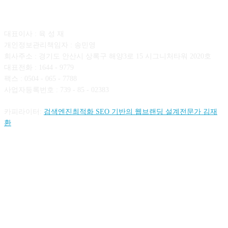
회사소개
대표이사 : 육 성 재
개인정보관리책임자 : 송민영
회사주소 : 경기도 안산시 상록구 해양3로 15 시그니처타워 2020호
대표전화 : 1644 - 9779
팩스 : 0504 - 065 - 7788
사업자등록번호 : 739 - 85 - 02383
카피라이터:
검색엔진최적화 SEO 기반의 웹브랜딩 설계전문가 김재
환
FOLLOW US