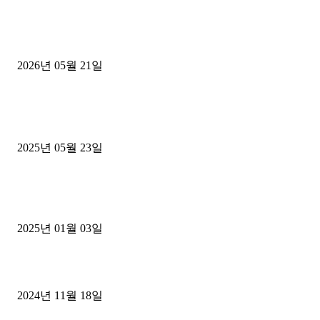
[김해트럭매매] 3.5톤 윙바디에 개별화물넘버 달고 월 고정 지입료 
후기
2026년 05월 21일
■트럭기사■ 인생.극장
중고트럭매매 유튜브로 실버버튼? 디젤트럭이 해냈습니다 (감동 실화
2025년 05월 23일
1톤운송업 콜바리 4년동안 하시다가 1톤화물차+영업용넘버가격비교
젤트럭으로 정리!
2025년 01월 03일
윙바디 3.5톤트럭+화물개별넘버 동시계약손님, 지입정리 인터뷰
2024년 11월 18일
디젤트럭 카테고리