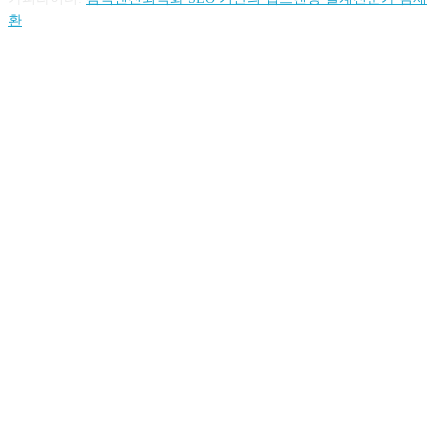
환
FOLLOW US