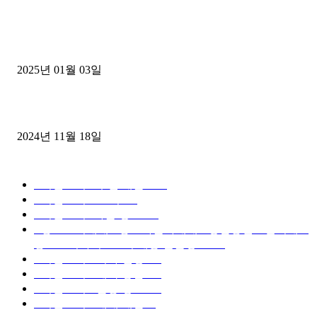
1톤운송업 콜바리 4년동안 하시다가 1톤화물차+영업용넘버가격비교
젤트럭으로 정리!
2025년 01월 03일
윙바디 3.5톤트럭+화물개별넘버 동시계약손님, 지입정리 인터뷰
2024년 11월 18일
디젤트럭 카테고리
■디젤트럭■ 추천.매물
1168
■디젤트럭스토리
428
■디젤트럭■화물.정보
188
■중고트럭매매 ■중고화물차매매 ■영업용번호판시세 ■
중고트럭가격 ■소식 제공 알뜰정보
149
■디젤트럭■ 허가.진행
128
■디젤트럭■ 계약.상담
126
■디젤트럭■ 운송.정보
121
■디젤트럭■ 매매.매입
69