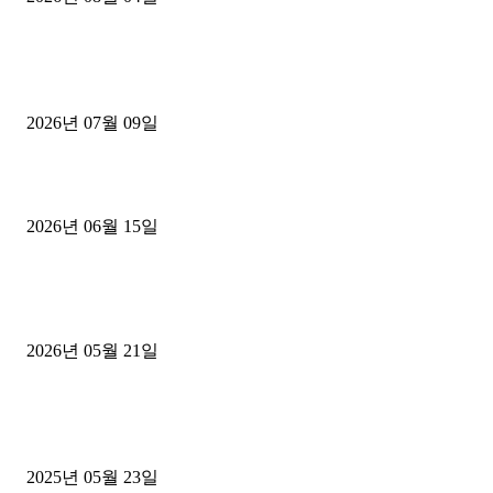
■디젤트럭■ 허가.진행
파주시 1.2톤 카고트럭 용달넘버 구매 완료! 접수까지 신속하게 진행
2026년 07월 09일
용인 고객님 1.2톤 냉동탑차 영업용번호판 계약 완료
2026년 06월 15일
[김해트럭매매] 3.5톤 윙바디에 개별화물넘버 달고 월 고정 지입료 
후기
2026년 05월 21일
■트럭기사■ 인생.극장
중고트럭매매 유튜브로 실버버튼? 디젤트럭이 해냈습니다 (감동 실화
2025년 05월 23일