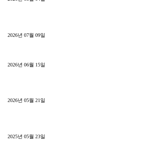
■디젤트럭■ 허가.진행
파주시 1.2톤 카고트럭 용달넘버 구매 완료! 접수까지 신속하게 진행
2026년 07월 09일
용인 고객님 1.2톤 냉동탑차 영업용번호판 계약 완료
2026년 06월 15일
[김해트럭매매] 3.5톤 윙바디에 개별화물넘버 달고 월 고정 지입료 
후기
2026년 05월 21일
■트럭기사■ 인생.극장
중고트럭매매 유튜브로 실버버튼? 디젤트럭이 해냈습니다 (감동 실화
2025년 05월 23일