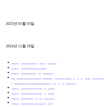
1톤운송업 콜바리 4년동안 하시다가 1톤화물차+영업용넘버가격비교
젤트럭으로 정리!
2025년 01월 03일
윙바디 3.5톤트럭+화물개별넘버 동시계약손님, 지입정리 인터뷰
2024년 11월 18일
디젤트럭 카테고리
■디젤트럭■ 추천.매물
1168
■디젤트럭스토리
428
■디젤트럭■화물.정보
188
■중고트럭매매 ■중고화물차매매 ■영업용번호판시세 ■
중고트럭가격 ■소식 제공 알뜰정보
149
■디젤트럭■ 허가.진행
128
■디젤트럭■ 계약.상담
126
■디젤트럭■ 운송.정보
121
■디젤트럭■ 매매.매입
69