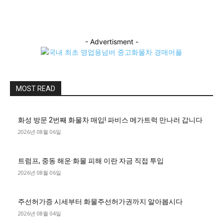
- Advertisment -
MOST READ
화성 방문 2번째 화물차 매입! 파비스 메가트럭 만나러 갑니다
2026년 08월 06일
트럼프, 중동 해운·화물 피해 이란 자금 직접 투입
2026년 08월 06일
주선허가증 시세부터 화물주선허가권까지 알아봅시다
2026년 08월 04일