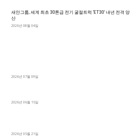
새안그룹, 세계 최초 30톤급 전기 굴절트럭 ‘ET30’ 내년 전격 양
산
2026년 08월 04일
■디젤트럭■ 허가.진행
파주시 1.2톤 카고트럭 용달넘버 구매 완료! 접수까지 신속하게
진행
2026년 07월 09일
용인 고객님 1.2톤 냉동탑차 영업용번호판 계약 완료
2026년 06월 15일
[김해트럭매매] 3.5톤 윙바디에 개별화물넘버 달고 월 고정 지입
료 탈출한 후기
2026년 05월 21일