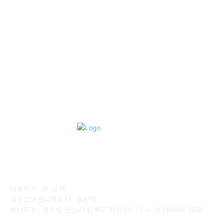
■중고트럭매매 ■중고화물차매매 ■영업용번호판시세 ■중고트럭가
격 ■소식 제공 알뜰정보
149
■디젤트럭■ 허가.진행
128
■디젤트럭■ 계약.상담
126
■디젤트럭■ 운송.정보
121
■디젤트럭■ 매매.매입
69
회사소개
대표이사 : 육 성 재
개인정보관리책임자 : 송민영
회사주소 : 경기도 안산시 상록구 해양3로 15 시그니처타워 2020