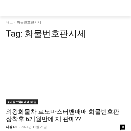
태그
화물번호판시세
Tag:
화물번호판시세
■디젤트럭■ 매매.매입
의왕화물차 르노마스터밴매매 화물번호판
장착후 6개월만에 재 판매??
디젤 DE
-
2024년 11월 28일
0