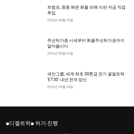
트럼프, 중동 해운·화물 피해 이란 자금 직접
투입
2026년 08월 06일
주선허가증 시세부터 화물주선허가권까지
알아봅시다
2026년 08월 04일
새안그룹, 세계 최초 30톤급 전기 굴절트럭
‘ET30’ 내년 전격 양산
2026년 08월 04일
■디젤트럭■ 허가.진행