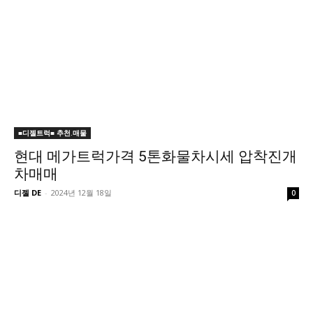
■디젤트럭■ 추천.매물
현대 메가트럭가격 5톤화물차시세 압착진개
차매매
디젤 DE
-
2024년 12월 18일
0