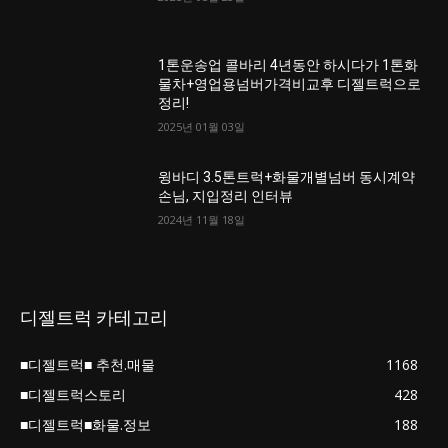
1톤운송업 콜바리 4년동안 하시다가 1톤화
물차+영업용넘버가격비교후 디젤트럭으로
정리!
2025년 01월 03일
윙바디 3.5톤트럭+화물개별넘버 동시계약
손님, 지입정리 인터뷰
2024년 11월 18일
디젤트럭 카테고리
■디젤트럭■ 추천.매물
1168
■디젤트럭스토리
428
■디젤트럭■화물.정보
188