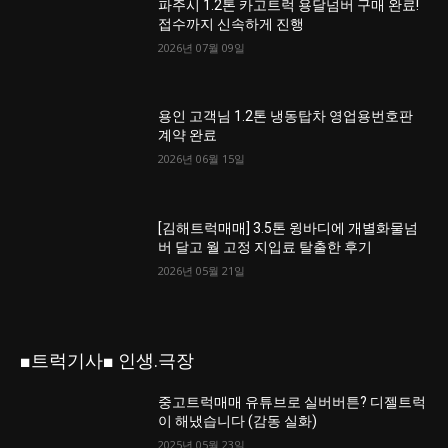
파주시 1.2톤 카고트럭 용달넘버 구매 완료!
접수까지 신속하게 진행
2026년 07월 09일
용인 고객님 1.2톤 냉동탑차 영업용번호판
계약 완료
2026년 06월 15일
[김해트럭매매] 3.5톤 윙바디에 개별화물넘
버 달고 월 고정 지입료 탈출한 후기
2026년 05월 21일
■트럭기사■ 인생.극장
중고트럭매매 유튜브로 실버버튼? 디젤트럭
이 해냈습니다 (감동 실화)
2025년 05월 23일