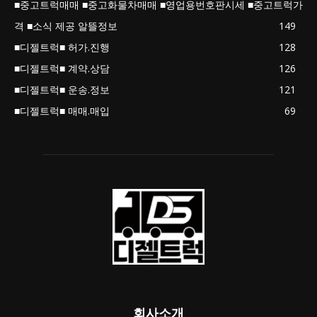
■중고트럭매매 ■중고화물차매매 ■영업용번호판시세 ■중고트럭가
격 ■소식 제공 알뜰정보
149
■디젤트럭■ 허가.진행
128
■디젤트럭■ 계약.상담
126
■디젤트럭■ 운송.정보
121
■디젤트럭■ 매매.매입
69
회사소개