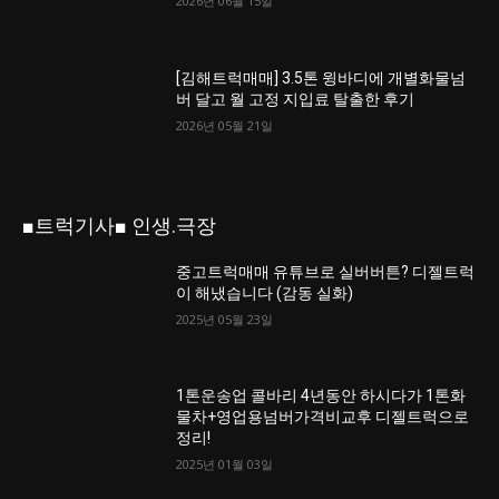
2026년 06월 15일
[김해트럭매매] 3.5톤 윙바디에 개별화물넘
버 달고 월 고정 지입료 탈출한 후기
2026년 05월 21일
■트럭기사■ 인생.극장
중고트럭매매 유튜브로 실버버튼? 디젤트럭
이 해냈습니다 (감동 실화)
2025년 05월 23일
1톤운송업 콜바리 4년동안 하시다가 1톤화
물차+영업용넘버가격비교후 디젤트럭으로
정리!
2025년 01월 03일