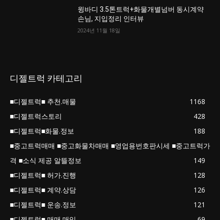
윙바디 3.5톤트럭+화물개별넘버 동시계약
손님, 지입정리 인터뷰
2024년 11월 18일
디젤트럭 카테고리
■디젤트럭■ 추천.매물
1168
■디젤트럭스토리
428
■디젤트럭■화물.정보
188
■중고트럭매매 ■중고화물차매매 ■영업용번호판시세 ■중고트럭가
격 ■소식 제공 알뜰정보
149
■디젤트럭■ 허가.진행
128
■디젤트럭■ 계약.상담
126
■디젤트럭■ 운송.정보
121
■디젤트럭■ 매매.매입
69