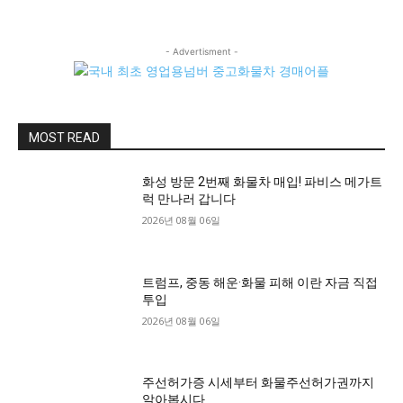
- Advertisment -
MOST READ
화성 방문 2번째 화물차 매입! 파비스 메가트
럭 만나러 갑니다
2026년 08월 06일
트럼프, 중동 해운·화물 피해 이란 자금 직접
투입
2026년 08월 06일
주선허가증 시세부터 화물주선허가권까지
알아봅시다