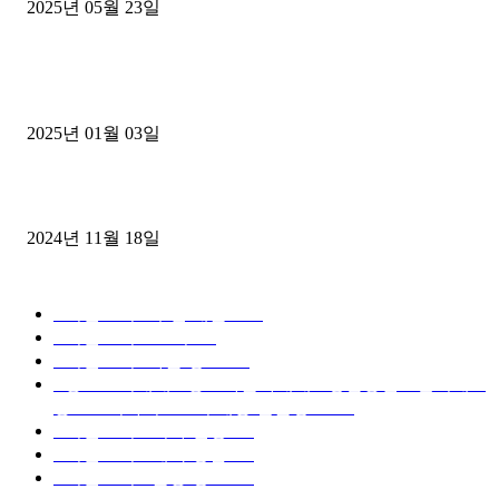
2025년 05월 23일
1톤운송업 콜바리 4년동안 하시다가 1톤화물차+영업용넘버가격비교
젤트럭으로 정리!
2025년 01월 03일
윙바디 3.5톤트럭+화물개별넘버 동시계약손님, 지입정리 인터뷰
2024년 11월 18일
디젤트럭 카테고리
■디젤트럭■ 추천.매물
1168
■디젤트럭스토리
428
■디젤트럭■화물.정보
188
■중고트럭매매 ■중고화물차매매 ■영업용번호판시세 ■
중고트럭가격 ■소식 제공 알뜰정보
149
■디젤트럭■ 허가.진행
128
■디젤트럭■ 계약.상담
126
■디젤트럭■ 운송.정보
121