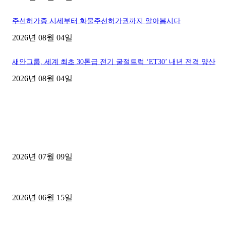
주선허가증 시세부터 화물주선허가권까지 알아봅시다
2026년 08월 04일
새안그룹, 세계 최초 30톤급 전기 굴절트럭 ‘ET30’ 내년 전격 양산
2026년 08월 04일
■디젤트럭■ 허가.진행
파주시 1.2톤 카고트럭 용달넘버 구매 완료! 접수까지 신속하게 진행
2026년 07월 09일
용인 고객님 1.2톤 냉동탑차 영업용번호판 계약 완료
2026년 06월 15일
[김해트럭매매] 3.5톤 윙바디에 개별화물넘버 달고 월 고정 지입료 