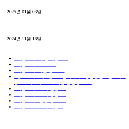
젤트럭으로 정리!
2025년 01월 03일
윙바디 3.5톤트럭+화물개별넘버 동시계약손님, 지입정리 인터뷰
2024년 11월 18일
디젤트럭 카테고리
■디젤트럭■ 추천.매물
1168
■디젤트럭스토리
428
■디젤트럭■화물.정보
188
■중고트럭매매 ■중고화물차매매 ■영업용번호판시세 ■
중고트럭가격 ■소식 제공 알뜰정보
149
■디젤트럭■ 허가.진행
128
■디젤트럭■ 계약.상담
126
■디젤트럭■ 운송.정보
121
■디젤트럭■ 매매.매입
69