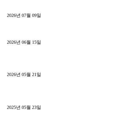
파주시 1.2톤 카고트럭 용달넘버 구매 완료! 접수까지 신속하게 진행
2026년 07월 09일
용인 고객님 1.2톤 냉동탑차 영업용번호판 계약 완료
2026년 06월 15일
[김해트럭매매] 3.5톤 윙바디에 개별화물넘버 달고 월 고정 지입료 
후기
2026년 05월 21일
■트럭기사■ 인생.극장
중고트럭매매 유튜브로 실버버튼? 디젤트럭이 해냈습니다 (감동 실화
2025년 05월 23일
1톤운송업 콜바리 4년동안 하시다가 1톤화물차+영업용넘버가격비교