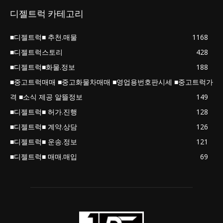
디젤트럭 카테고리
■디젤트럭■ 추천.매물
1168
■디젤트럭스토리
428
■디젤트럭■화물.정보
188
■중고트럭매매 ■중고화물차매매 ■영업용번호판시세 ■중고트럭가
격 ■소식 제공 알뜰정보
149
■디젤트럭■ 허가.진행
128
■디젤트럭■ 계약.상담
126
■디젤트럭■ 운송.정보
121
■디젤트럭■ 매매.매입
69