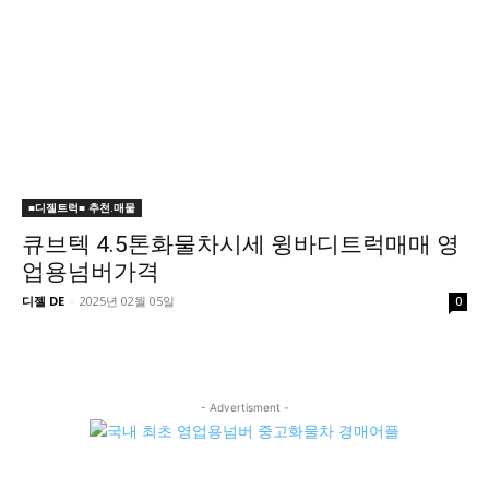
■디젤트럭■ 추천.매물
큐브텍 4.5톤화물차시세 윙바디트럭매매 영
업용넘버가격
디젤 DE
-
2025년 02월 05일
0
- Advertisment -