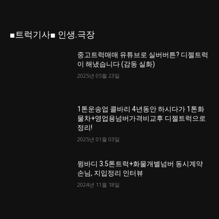
■트럭기사■ 인생.극장
중고트럭매매 유튜브로 실버버튼? 디젤트럭
이 해냈습니다 (감동 실화)
2025년 05월 23일
1톤운송업 콜바리 4년동안 하시다가 1톤화
물차+영업용넘버가격비교후 디젤트럭으로
정리!
2025년 01월 03일
윙바디 3.5톤트럭+화물개별넘버 동시계약
손님, 지입정리 인터뷰
2024년 11월 18일