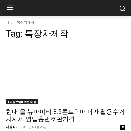
태그
특장차제작
Tag:
특장차제작
■디젤트럭■ 추천.매물
현대 올 뉴마이티 3.5톤트럭매매 재활용수거
차시세 영업용번호판가격
디젤 DE
-
2025년 03월 25일
0