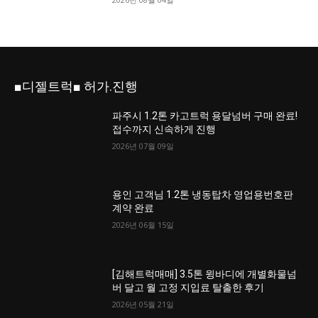
■디젤트럭■ 허가.진행
파주시 1.2톤 카고트럭 용달넘버 구매 완료!
접수까지 신속하게 진행
2026년 07월 09일
용인 고객님 1.2톤 냉동탑차 영업용번호판
계약 완료
2026년 06월 15일
[김해트럭매매] 3.5톤 윙바디에 개별화물넘
버 달고 월 고정 지입료 탈출한 후기
2026년 05월 21일