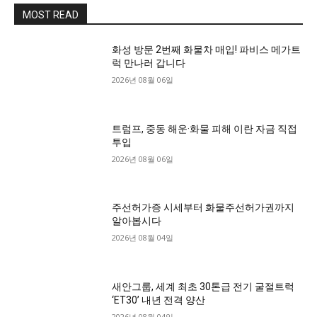
MOST READ
화성 방문 2번째 화물차 매입! 파비스 메가트
럭 만나러 갑니다
2026년 08월 06일
트럼프, 중동 해운·화물 피해 이란 자금 직접
투입
2026년 08월 06일
주선허가증 시세부터 화물주선허가권까지
알아봅시다
2026년 08월 04일
새안그룹, 세계 최초 30톤급 전기 굴절트럭
‘ET30’ 내년 전격 양산
2026년 08월 04일