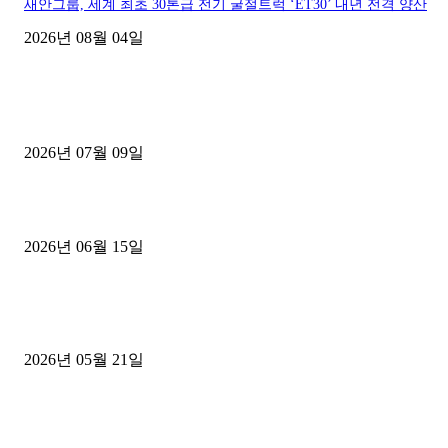
새안그룹, 세계 최초 30톤급 전기 굴절트럭 ‘ET30’ 내년 전격 양산
2026년 08월 04일
■디젤트럭■ 허가.진행
파주시 1.2톤 카고트럭 용달넘버 구매 완료! 접수까지 신속하게 진행
2026년 07월 09일
용인 고객님 1.2톤 냉동탑차 영업용번호판 계약 완료
2026년 06월 15일
[김해트럭매매] 3.5톤 윙바디에 개별화물넘버 달고 월 고정 지입료 
후기
2026년 05월 21일
■트럭기사■ 인생.극장
중고트럭매매 유튜브로 실버버튼? 디젤트럭이 해냈습니다 (감동 실화