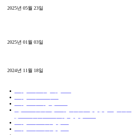
2025년 05월 23일
1톤운송업 콜바리 4년동안 하시다가 1톤화물차+영업용넘버가격비교
젤트럭으로 정리!
2025년 01월 03일
윙바디 3.5톤트럭+화물개별넘버 동시계약손님, 지입정리 인터뷰
2024년 11월 18일
디젤트럭 카테고리
■디젤트럭■ 추천.매물
1168
■디젤트럭스토리
428
■디젤트럭■화물.정보
188
■중고트럭매매 ■중고화물차매매 ■영업용번호판시세 ■
중고트럭가격 ■소식 제공 알뜰정보
149
■디젤트럭■ 허가.진행
128
■디젤트럭■ 계약.상담
126