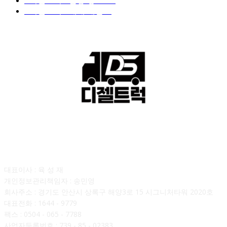
■디젤트럭■ 운송.정보
121
■디젤트럭■ 매매.매입
69
회사소개
대표이사 : 육 성 재
개인정보관리책임자 : 송민영
회사주소 : 경기도 안산시 상록구 해양3로 15 시그니처타워 2020호
대표전화 : 1644 - 9779
팩스 : 0504 - 065 - 7788
사업자등록번호 : 739 - 85 - 02383