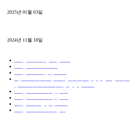
젤트럭으로 정리!
2025년 01월 03일
윙바디 3.5톤트럭+화물개별넘버 동시계약손님, 지입정리 인터뷰
2024년 11월 18일
디젤트럭 카테고리
■디젤트럭■ 추천.매물
1168
■디젤트럭스토리
428
■디젤트럭■화물.정보
188
■중고트럭매매 ■중고화물차매매 ■영업용번호판시세 ■
중고트럭가격 ■소식 제공 알뜰정보
149
■디젤트럭■ 허가.진행
128
■디젤트럭■ 계약.상담
126
■디젤트럭■ 운송.정보
121
■디젤트럭■ 매매.매입
69