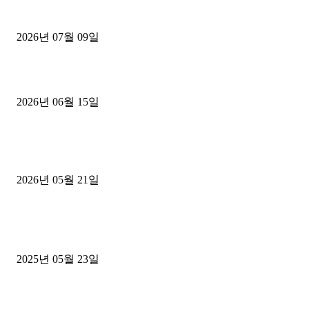
파주시 1.2톤 카고트럭 용달넘버 구매 완료! 접수까지 신속하게 진행
2026년 07월 09일
용인 고객님 1.2톤 냉동탑차 영업용번호판 계약 완료
2026년 06월 15일
[김해트럭매매] 3.5톤 윙바디에 개별화물넘버 달고 월 고정 지입료 
후기
2026년 05월 21일
■트럭기사■ 인생.극장
중고트럭매매 유튜브로 실버버튼? 디젤트럭이 해냈습니다 (감동 실화
2025년 05월 23일
1톤운송업 콜바리 4년동안 하시다가 1톤화물차+영업용넘버가격비교