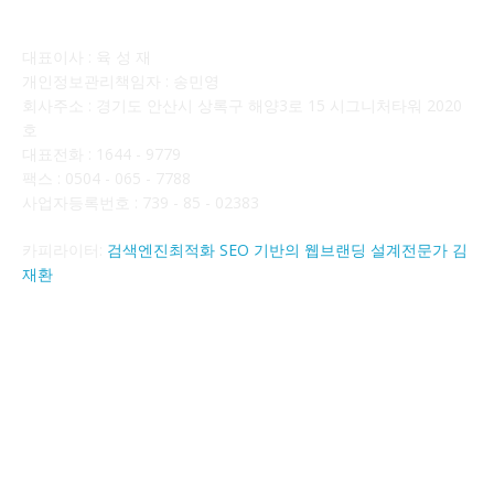
회사소개
대표이사 : 육 성 재
개인정보관리책임자 : 송민영
회사주소 : 경기도 안산시 상록구 해양3로 15 시그니처타워 2020
호
대표전화 : 1644 - 9779
팩스 : 0504 - 065 - 7788
사업자등록번호 : 739 - 85 - 02383
카피라이터:
검색엔진최적화 SEO 기반의 웹브랜딩 설계전문가 김
재환
FOLLOW US