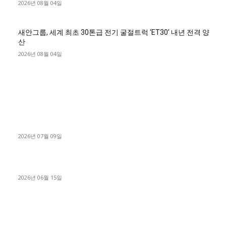
2026년 08월 04일
새안그룹, 세계 최초 30톤급 전기 굴절트럭 ‘ET30’ 내년 전격 양
산
2026년 08월 04일
■디젤트럭■ 허가.진행
파주시 1.2톤 카고트럭 용달넘버 구매 완료! 접수까지 신속하게
진행
2026년 07월 09일
용인 고객님 1.2톤 냉동탑차 영업용번호판 계약 완료
2026년 06월 15일
[김해트럭매매] 3.5톤 윙바디에 개별화물넘버 달고 월 고정 지입
료 탈출한 후기