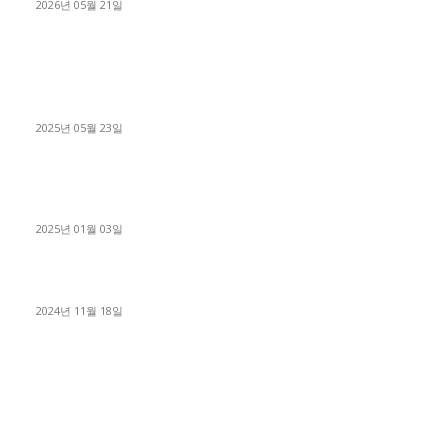
2026년 05월 21일
■트럭기사■ 인생.극장
중고트럭매매 유튜브로 실버버튼? 디젤트럭이 해냈습니다 (감동
실화)
2025년 05월 23일
1톤운송업 콜바리 4년동안 하시다가 1톤화물차+영업용넘버가
격비교후 디젤트럭으로 정리!
2025년 01월 03일
윙바디 3.5톤트럭+화물개별넘버 동시계약손님, 지입정리 인터뷰
2024년 11월 18일
디젤트럭 카테고리
■디젤트럭■ 추천.매물
1168
■디젤트럭스토리
428
■디젤트럭■화물.정보
188