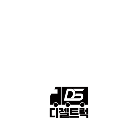
■중고트럭매매 ■중고화물차매매 ■영업용번호판시세 ■중고트럭가
격 ■소식 제공 알뜰정보
149
■디젤트럭■ 허가.진행
128
■디젤트럭■ 계약.상담
126
■디젤트럭■ 운송.정보
121
■디젤트럭■ 매매.매입
69