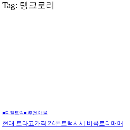
Tag:
탱크로리
■디젤트럭■ 추천.매물
현대 트라고가격 24톤트럭시세 버큠로리매매