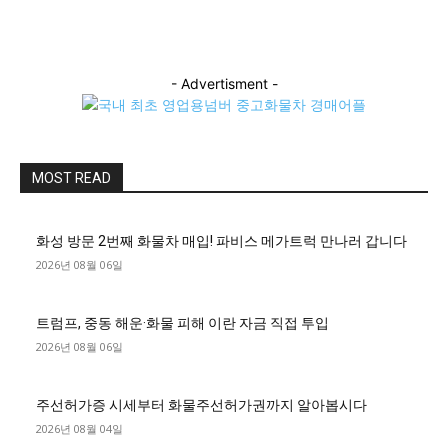
- Advertisment -
MOST READ
화성 방문 2번째 화물차 매입! 파비스 메가트럭 만나러 갑니다
2026년 08월 06일
트럼프, 중동 해운·화물 피해 이란 자금 직접 투입
2026년 08월 06일
주선허가증 시세부터 화물주선허가권까지 알아봅시다
2026년 08월 04일