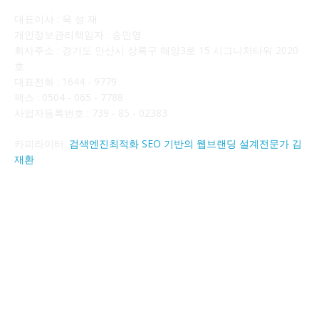
대표이사 : 육 성 재
개인정보관리책임자 : 송민영
회사주소 : 경기도 안산시 상록구 해양3로 15 시그니처타워 2020
호
대표전화 : 1644 - 9779
팩스 : 0504 - 065 - 7788
사업자등록번호 : 739 - 85 - 02383
카피라이터:
검색엔진최적화 SEO 기반의 웹브랜딩 설계전문가 김
재환
FOLLOW US