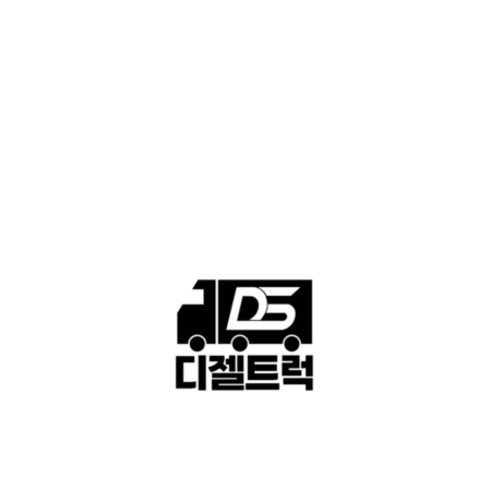
■중고트럭매매 ■중고화물차매매 ■영업용번호판시세 ■중고트럭가
격 ■소식 제공 알뜰정보
149
■디젤트럭■ 허가.진행
128
■디젤트럭■ 계약.상담
126
■디젤트럭■ 운송.정보
121
■디젤트럭■ 매매.매입
69
회사소개