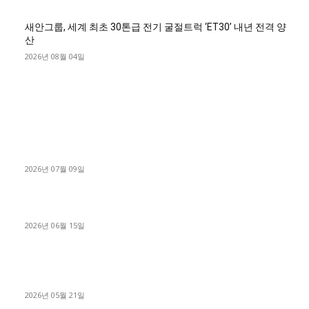
새안그룹, 세계 최초 30톤급 전기 굴절트럭 ‘ET30’ 내년 전격 양
산
2026년 08월 04일
■디젤트럭■ 허가.진행
파주시 1.2톤 카고트럭 용달넘버 구매 완료! 접수까지 신속하게
진행
2026년 07월 09일
용인 고객님 1.2톤 냉동탑차 영업용번호판 계약 완료
2026년 06월 15일
[김해트럭매매] 3.5톤 윙바디에 개별화물넘버 달고 월 고정 지입
료 탈출한 후기
2026년 05월 21일