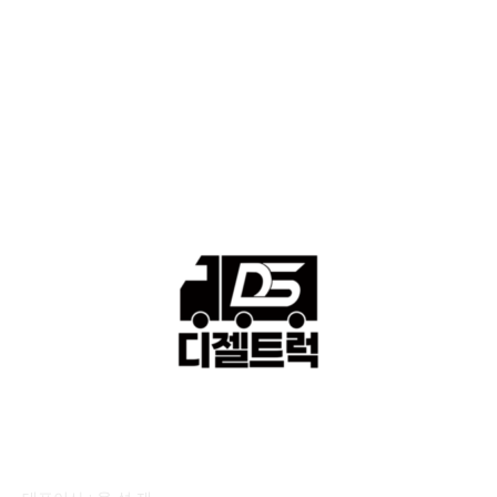
격 ■소식 제공 알뜰정보
149
■디젤트럭■ 허가.진행
128
■디젤트럭■ 계약.상담
126
■디젤트럭■ 운송.정보
121
■디젤트럭■ 매매.매입
69
회사소개