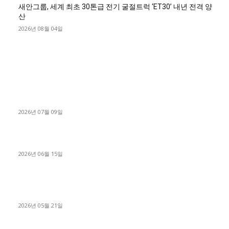
새안그룹, 세계 최초 30톤급 전기 굴절트럭 ‘ET30’ 내년 전격 양
산
2026년 08월 04일
■디젤트럭■ 허가.진행
파주시 1.2톤 카고트럭 용달넘버 구매 완료! 접수까지 신속하게
진행
2026년 07월 09일
용인 고객님 1.2톤 냉동탑차 영업용번호판 계약 완료
2026년 06월 15일
[김해트럭매매] 3.5톤 윙바디에 개별화물넘버 달고 월 고정 지입
료 탈출한 후기
2026년 05월 21일
■트럭기사■ 인생.극장