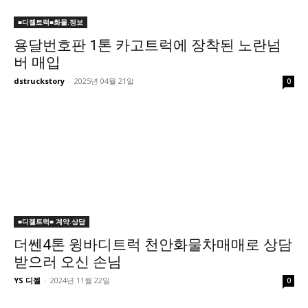
■디젤트럭■화물.정보
용달번호판 1톤 카고트럭에 장착된 노란넘
버 매입
dstruckstory
-
2025년 04월 21일
0
■디젤트럭■ 계약.상담
더쎈4톤 윙바디트럭 천안화물차매매로 상담
받으러 오신 손님
YS 디젤
-
2024년 11월 22일
0