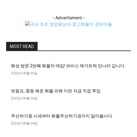
- Advertisment -
MOST READ
화성 방문 2번째 화물차 매입! 파비스 메가트럭 만나러 갑니다
2026년 08월 06일
트럼프, 중동 해운·화물 피해 이란 자금 직접 투입
2026년 08월 06일
주선허가증 시세부터 화물주선허가권까지 알아봅시다
2026년 08월 04일