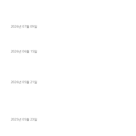
파주시 1.2톤 카고트럭 용달넘버 구매 완료! 접수까지 신속하게
진행
2026년 07월 09일
용인 고객님 1.2톤 냉동탑차 영업용번호판 계약 완료
2026년 06월 15일
[김해트럭매매] 3.5톤 윙바디에 개별화물넘버 달고 월 고정 지입
료 탈출한 후기
2026년 05월 21일
■트럭기사■ 인생.극장
중고트럭매매 유튜브로 실버버튼? 디젤트럭이 해냈습니다 (감동
실화)
2025년 05월 23일