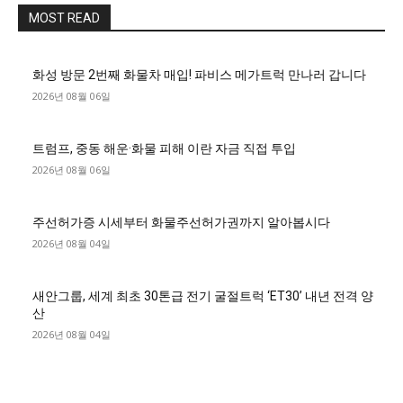
MOST READ
화성 방문 2번째 화물차 매입! 파비스 메가트럭 만나러 갑니다
2026년 08월 06일
트럼프, 중동 해운·화물 피해 이란 자금 직접 투입
2026년 08월 06일
주선허가증 시세부터 화물주선허가권까지 알아봅시다
2026년 08월 04일
새안그룹, 세계 최초 30톤급 전기 굴절트럭 ‘ET30’ 내년 전격 양
산
2026년 08월 04일
■디젤트럭■ 허가.진행