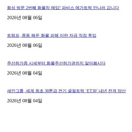
화성 방문 2번째 화물차 매입! 파비스 메가트럭 만나러 갑니다
2026년 08월 06일
트럼프, 중동 해운·화물 피해 이란 자금 직접 투입
2026년 08월 06일
주선허가증 시세부터 화물주선허가권까지 알아봅시다
2026년 08월 04일
새안그룹, 세계 최초 30톤급 전기 굴절트럭 ‘ET30’ 내년 전격 양산
2026년 08월 04일
■디젤트럭■ 허가.진행
파주시 1.2톤 카고트럭 용달넘버 구매 완료! 접수까지 신속하게 진행