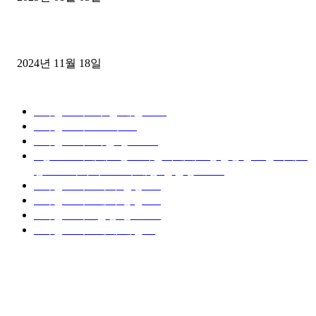
윙바디 3.5톤트럭+화물개별넘버 동시계약손님, 지입정리 인터뷰
2024년 11월 18일
디젤트럭 카테고리
■디젤트럭■ 추천.매물
1168
■디젤트럭스토리
428
■디젤트럭■화물.정보
188
■중고트럭매매 ■중고화물차매매 ■영업용번호판시세 ■
중고트럭가격 ■소식 제공 알뜰정보
149
■디젤트럭■ 허가.진행
128
■디젤트럭■ 계약.상담
126
■디젤트럭■ 운송.정보
121
■디젤트럭■ 매매.매입
69