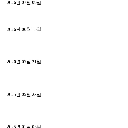
2026년 07월 09일
용인 고객님 1.2톤 냉동탑차 영업용번호판 계약 완료
2026년 06월 15일
[김해트럭매매] 3.5톤 윙바디에 개별화물넘버 달고 월 고정 지입료 
후기
2026년 05월 21일
■트럭기사■ 인생.극장
중고트럭매매 유튜브로 실버버튼? 디젤트럭이 해냈습니다 (감동 실화
2025년 05월 23일
1톤운송업 콜바리 4년동안 하시다가 1톤화물차+영업용넘버가격비교
젤트럭으로 정리!
2025년 01월 03일