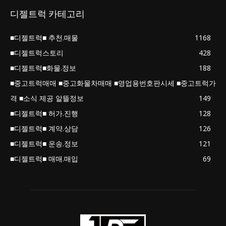
디젤트럭 카테고리
■디젤트럭■ 추천.매물
1168
■디젤트럭스토리
428
■디젤트럭■화물.정보
188
■중고트럭매매 ■중고화물차매매 ■영업용번호판시세 ■중고트럭가
격 ■소식 제공 알뜰정보
149
■디젤트럭■ 허가.진행
128
■디젤트럭■ 계약.상담
126
■디젤트럭■ 운송.정보
121
■디젤트럭■ 매매.매입
69