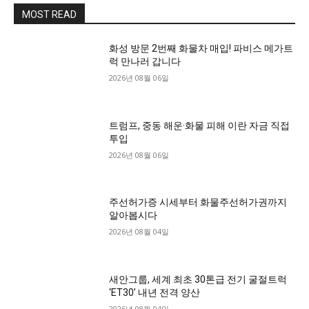
MOST READ
화성 방문 2번째 화물차 매입! 파비스 메가트
럭 만나러 갑니다
2026년 08월 06일
트럼프, 중동 해운·화물 피해 이란 자금 직접
투입
2026년 08월 06일
주선허가증 시세부터 화물주선허가권까지
알아봅시다
2026년 08월 04일
새안그룹, 세계 최초 30톤급 전기 굴절트럭
‘ET30’ 내년 전격 양산
2026년 08월 04일