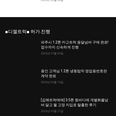
■디젤트럭■ 허가.진행
파주시 1.2톤 카고트럭 용달넘버 구매 완료!
접수까지 신속하게 진행
2026년 07월 09일
용인 고객님 1.2톤 냉동탑차 영업용번호판
계약 완료
2026년 06월 15일
[김해트럭매매] 3.5톤 윙바디에 개별화물넘
버 달고 월 고정 지입료 탈출한 후기
2026년 05월 21일