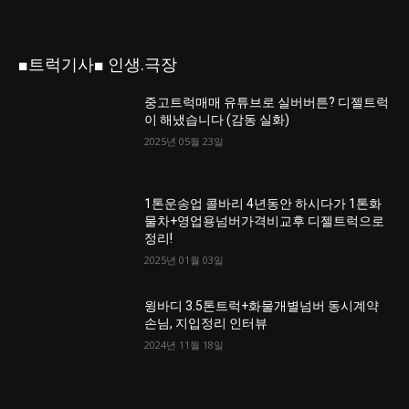
■트럭기사■ 인생.극장
중고트럭매매 유튜브로 실버버튼? 디젤트럭
이 해냈습니다 (감동 실화)
2025년 05월 23일
1톤운송업 콜바리 4년동안 하시다가 1톤화
물차+영업용넘버가격비교후 디젤트럭으로
정리!
2025년 01월 03일
윙바디 3.5톤트럭+화물개별넘버 동시계약
손님, 지입정리 인터뷰
2024년 11월 18일