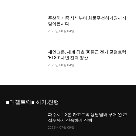
주선허가증 시세부터 화물주선허가권까지
알아봅시다
2026년 08월 04일
새안그룹, 세계 최초 30톤급 전기 굴절트럭
‘ET30’ 내년 전격 양산
2026년 08월 04일
■디젤트럭■ 허가.진행
파주시 1.2톤 카고트럭 용달넘버 구매 완료!
접수까지 신속하게 진행
2026년 07월 09일