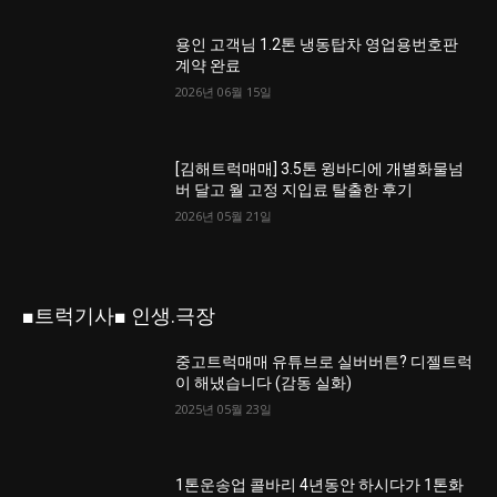
용인 고객님 1.2톤 냉동탑차 영업용번호판
계약 완료
2026년 06월 15일
[김해트럭매매] 3.5톤 윙바디에 개별화물넘
버 달고 월 고정 지입료 탈출한 후기
2026년 05월 21일
■트럭기사■ 인생.극장
중고트럭매매 유튜브로 실버버튼? 디젤트럭
이 해냈습니다 (감동 실화)
2025년 05월 23일
1톤운송업 콜바리 4년동안 하시다가 1톤화