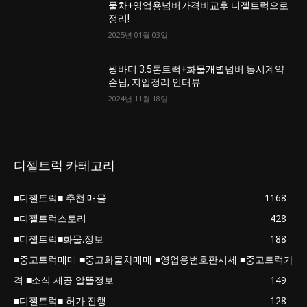
물차+영업용넘버가격비교후 디젤트럭으로
정리!
2025년 01월 03일
윙바디 3.5톤트럭+화물개별넘버 동시계약
손님, 지입정리 인터뷰
2024년 11월 18일
디젤트럭 카테고리
■디젤트럭■ 추천.매물
1168
■디젤트럭스토리
428
■디젤트럭■화물.정보
188
■중고트럭매매 ■중고화물차매매 ■영업용번호판시세 ■중고트럭가
격 ■소식 제공 알뜰정보
149
■디젤트럭■ 허가.진행
128