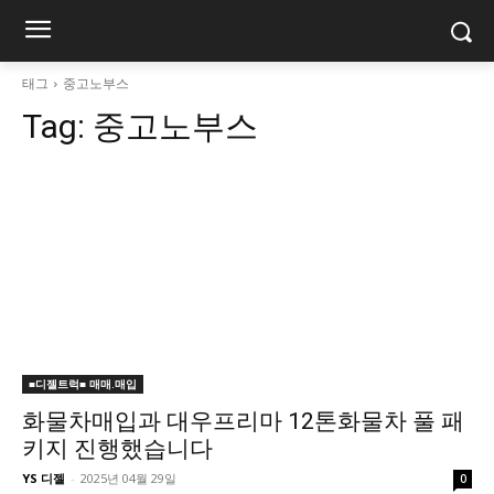
태그
중고노부스
Tag:
중고노부스
■디젤트럭■ 매매.매입
화물차매입과 대우프리마 12톤화물차 풀 패
키지 진행했습니다
YS 디젤
-
2025년 04월 29일
0