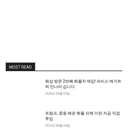
MOST READ
화성 방문 2번째 화물차 매입! 파비스 메가트
럭 만나러 갑니다
2026년 08월 06일
트럼프, 중동 해운·화물 피해 이란 자금 직접
투입
2026년 08월 06일