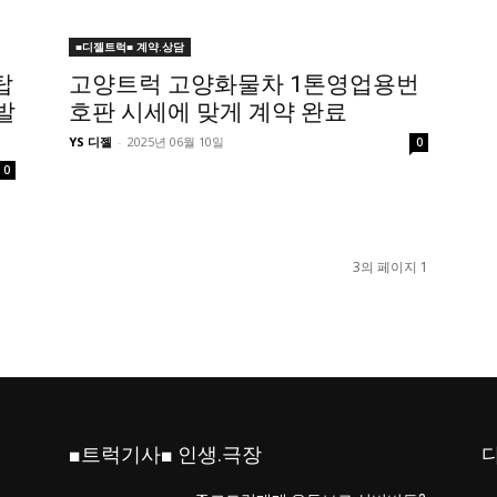
■디젤트럭■ 계약.상담
탑
고양트럭 고양화물차 1톤영업용번
발
호판 시세에 맞게 계약 완료
YS 디젤
-
2025년 06월 10일
0
0
3의 페이지 1
■트럭기사■ 인생.극장