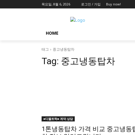
목요일, 8월 6, 2026
로그인 / 가입
Buy now!
HOME
태그
중고냉동탑차
Tag:
중고냉동탑차
■디젤트럭■ 계약.상담
1톤냉동탑차 가격 비교 중고냉동