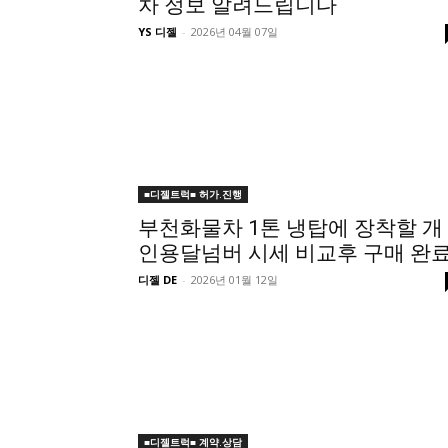
차 정보 알려드립니다
YS 디젤
-
2026년 04월 07일
■디젤트럭■ 허가.진행
부천화물차 1톤 냉탑에 장착할 개
인용달넘버 시세 비교후 구매 완료
디젤 DE
-
2026년 01월 12일
■디젤트럭■ 계약.상담