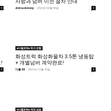
사항과 넘버 이전 절차 안내
dstruckstory
-
2026년 02월 08일
0
0
■디젤트럭■ 허가.진행
화성트럭 화성화물차 3.5톤 냉동탑
!
+ 개별넘버 계약완료!
디젤 DE
-
2025년 12월 10일
0
0
■디젤트럭■ 계약.상담