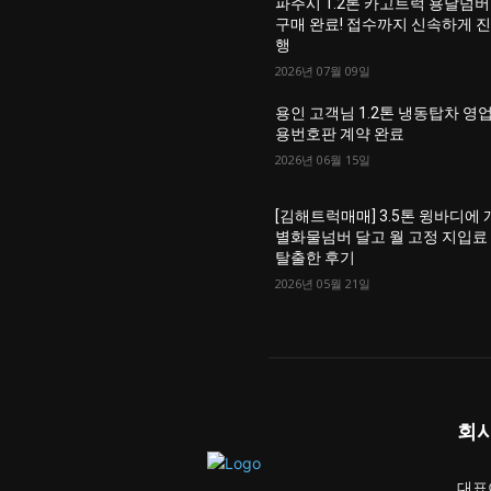
파주시 1.2톤 카고트럭 용달넘버
구매 완료! 접수까지 신속하게 
행
2026년 07월 09일
용인 고객님 1.2톤 냉동탑차 영
용번호판 계약 완료
2026년 06월 15일
[김해트럭매매] 3.5톤 윙바디에 
별화물넘버 달고 월 고정 지입료
탈출한 후기
2026년 05월 21일
회
대표이