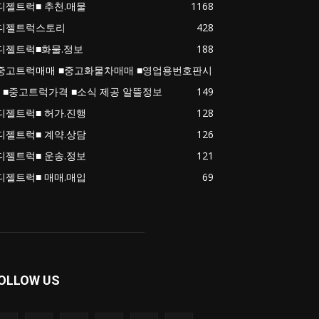
디젤트럭■ 추천.매물
1168
디젤트럭스토리
428
디젤트럭■화물.정보
188
중고트럭매매 ■중고화물차매매 ■영업용번호판시
 ■중고트럭가격 ■소식 제공 알뜰정보
149
디젤트럭■ 허가.진행
128
디젤트럭■ 계약.상담
126
디젤트럭■ 운송.정보
121
디젤트럭■ 매매.매입
69
OLLOW US