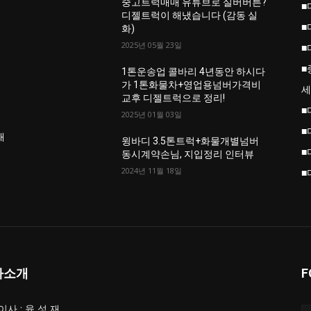
중고트럭매매 유튜브로 실버버튼?
■
진
디젤트럭이 해냈습니다 (감동 실
■
화)
2025년 05월 23일
■
■
업
1톤운송업 콜바리 4년동안 하시다
가 1톤화물차+영업용넘버가격비
세
교후 디젤트럭으로 정리!
■
2025년 01월 03일
■
개
윙바디 3.5톤트럭+화물개별넘버
■
동시계약손님, 지입정리 인터뷰
2024년 11월 18일
■
사소개
F
사 : 육 성 재