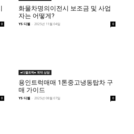
시
화물차명의이전시 보조금 및 사업
자는 어떻게?
YS 디젤
-
2025년 11월 04일
0
0
■디젤트럭■ 계약.상담
지
용인트럭매매 1톤중고냉동탑차 구
매 가이드
YS 디젤
-
2025년 08월 07일
0
0