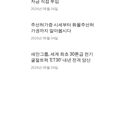
자금 직접 투입
2026년 08월 06일
주선허가증 시세부터 화물주선허
가권까지 알아봅시다
2026년 08월 04일
새안그룹, 세계 최초 30톤급 전기
굴절트럭 ‘ET30’ 내년 전격 양산
2026년 08월 04일