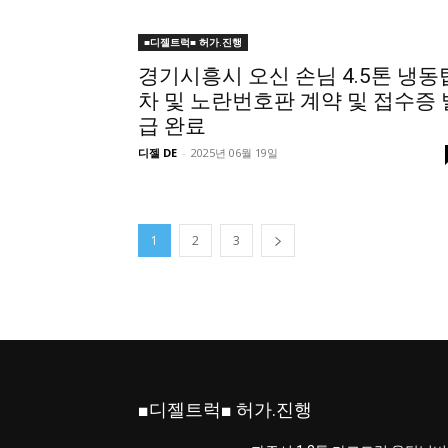
■디젤트럭■ 허가.진행
경기시흥시 오신 손님 4.5톤 냉동
차 및 노란번호판 계약 및 접수증 
급 완료
디젤 DE
-
2025년 06월 19일
1
2
3
■디젤트럭■ 허가.진행