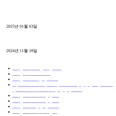
1톤운송업 콜바리 4년동안 하시다가 1톤화물차+영업용넘버가격비교
젤트럭으로 정리!
2025년 01월 03일
윙바디 3.5톤트럭+화물개별넘버 동시계약손님, 지입정리 인터뷰
2024년 11월 18일
디젤트럭 카테고리
■디젤트럭■ 추천.매물
1168
■디젤트럭스토리
428
■디젤트럭■화물.정보
188
■중고트럭매매 ■중고화물차매매 ■영업용번호판시세 ■
중고트럭가격 ■소식 제공 알뜰정보
149
■디젤트럭■ 허가.진행
128
■디젤트럭■ 계약.상담
126
■디젤트럭■ 운송.정보
121
■디젤트럭■ 매매.매입
69