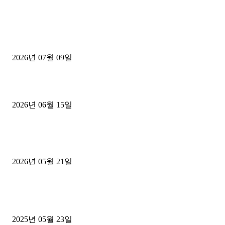
■디젤트럭■ 허가.진행
파주시 1.2톤 카고트럭 용달넘버 구매 완료! 접수까지 신속하게 진행
2026년 07월 09일
용인 고객님 1.2톤 냉동탑차 영업용번호판 계약 완료
2026년 06월 15일
[김해트럭매매] 3.5톤 윙바디에 개별화물넘버 달고 월 고정 지입료 
후기
2026년 05월 21일
■트럭기사■ 인생.극장
중고트럭매매 유튜브로 실버버튼? 디젤트럭이 해냈습니다 (감동 실화
2025년 05월 23일