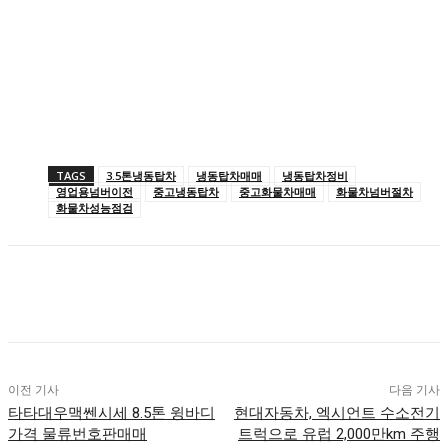
TAGS
3.5톤냉동탑차
냉동탑차매매
냉동탑차정비
영업용넘버이전
중고냉동탑차
중고화물차매매
화물차넘버절차
화물차성능점검
이전 기사
다음 기사
타타대우맥쎈시세 8.5톤 윙바디
현대자동차, 엑시언트 수소전기
가격 물류번호판매매
트럭으로 유럽 2,000만km 주행