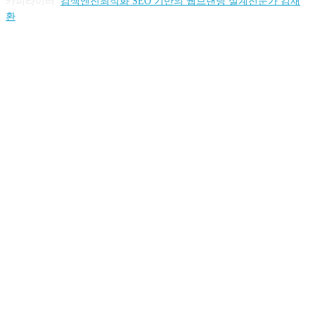
카피라이터:
검색엔진최적화 SEO 기반의 웹브랜딩 설계전문가 김재
환
FOLLOW US