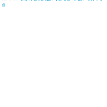
환
FOLLOW US