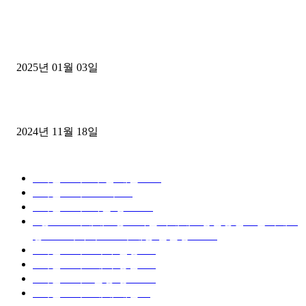
1톤운송업 콜바리 4년동안 하시다가 1톤화물차+영업용넘버가격비교
젤트럭으로 정리!
2025년 01월 03일
윙바디 3.5톤트럭+화물개별넘버 동시계약손님, 지입정리 인터뷰
2024년 11월 18일
디젤트럭 카테고리
■디젤트럭■ 추천.매물
1168
■디젤트럭스토리
428
■디젤트럭■화물.정보
188
■중고트럭매매 ■중고화물차매매 ■영업용번호판시세 ■
중고트럭가격 ■소식 제공 알뜰정보
149
■디젤트럭■ 허가.진행
128
■디젤트럭■ 계약.상담
126
■디젤트럭■ 운송.정보
121
■디젤트럭■ 매매.매입
69