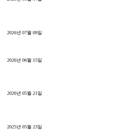
■디젤트럭■ 허가.진행
파주시 1.2톤 카고트럭 용달넘버 구매 완료! 접수까지 신속하게 진행
2026년 07월 09일
용인 고객님 1.2톤 냉동탑차 영업용번호판 계약 완료
2026년 06월 15일
[김해트럭매매] 3.5톤 윙바디에 개별화물넘버 달고 월 고정 지입료 
후기
2026년 05월 21일
■트럭기사■ 인생.극장
중고트럭매매 유튜브로 실버버튼? 디젤트럭이 해냈습니다 (감동 실화
2025년 05월 23일