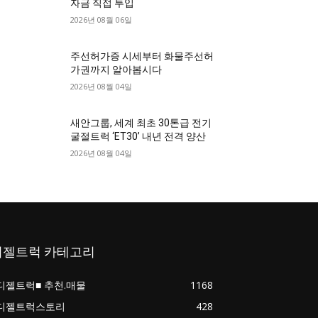
자금 직접 투입
2026년 08월 06일
주선허가증 시세부터 화물주선허
가권까지 알아봅시다
2026년 08월 04일
새안그룹, 세계 최초 30톤급 전기
굴절트럭 ‘ET30’ 내년 전격 양산
2026년 08월 04일
디젤트럭 카테고리
디젤트럭■ 추천.매물
1168
디젤트럭스토리
428