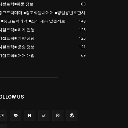
디젤트럭■화물.정보
188
중고트럭매매 ■중고화물차매매 ■영업용번호판시
 ■중고트럭가격 ■소식 제공 알뜰정보
149
디젤트럭■ 허가.진행
128
디젤트럭■ 계약.상담
126
디젤트럭■ 운송.정보
121
디젤트럭■ 매매.매입
69
OLLOW US