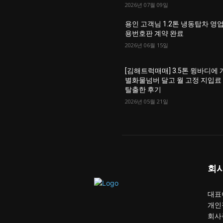
2026년 07월 09일
용인 고객님 1.2톤 냉동탑차 영
용번호판 계약 완료
2026년 06월 15일
[김해트럭매매] 3.5톤 윙바디에 
별화물넘버 달고 월 고정 지입료
탈출한 후기
2026년 05월 21일
회
대표이
개인
회사