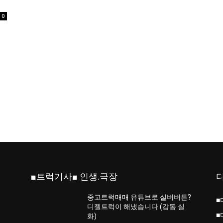
0
■트럭기사■ 인생.극장
중고트럭매매 유튜브로 실버버튼?
■
진
디젤트럭이 해냈습니다 (감동 실
■
화)