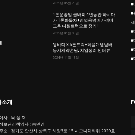
2025년 05월 23일
■
■
업
1톤운송업 콜바리 4년동안 하시다
가 1톤화물차+영업용넘버가격비
세
교후 디젤트럭으로 정리!
■
2025년 01월 03일
■
개
윙바디 3.5톤트럭+화물개별넘버
■
동시계약손님, 지입정리 인터뷰
2024년 11월 18일
■
사소개
F
사 : 육 성 재
정보관리책임자 : 송민영
주소 : 경기도 안산시 상록구 해양3로 15 시그니처타워 2020호