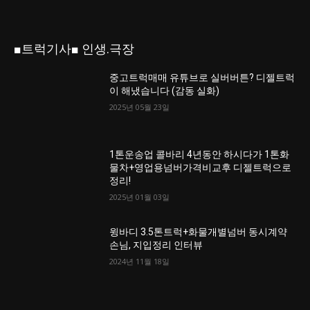
■트럭기사■ 인생.극장
중고트럭매매 유튜브로 실버버튼? 디젤트럭
이 해냈습니다 (감동 실화)
2025년 05월 23일
1톤운송업 콜바리 4년동안 하시다가 1톤화
물차+영업용넘버가격비교후 디젤트럭으로
정리!
2025년 01월 03일
윙바디 3.5톤트럭+화물개별넘버 동시계약
손님, 지입정리 인터뷰
2024년 11월 18일