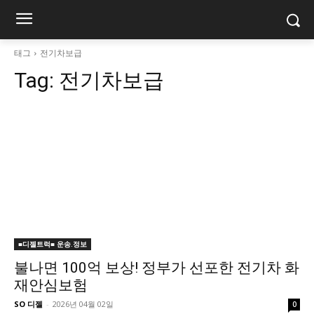
태그
전기차보급
Tag:
전기차보급
■디젤트럭■ 운송.정보
불나면 100억 보상! 정부가 선포한 전기차 화
재안심보험
SO 디젤
-
2026년 04월 02일
0