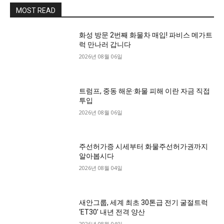
MOST READ
화성 방문 2번째 화물차 매입! 파비스 메가트
럭 만나러 갑니다
2026년 08월 06일
트럼프, 중동 해운·화물 피해 이란 자금 직접
투입
2026년 08월 06일
주선허가증 시세부터 화물주선허가권까지
알아봅시다
2026년 08월 04일
새안그룹, 세계 최초 30톤급 전기 굴절트럭
‘ET30’ 내년 전격 양산
2026년 08월 04일