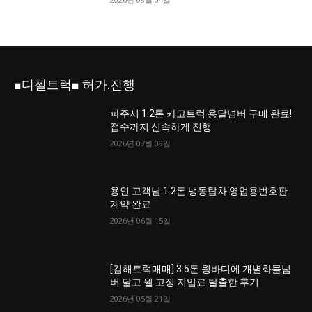
■디젤트럭■ 허가.진행
파주시 1.2톤 카고트럭 용달넘버 구매 완료!
접수까지 신속하게 진행
2026년 07월 09일
용인 고객님 1.2톤 냉동탑차 영업용번호판
계약 완료
2026년 06월 15일
[김해트럭매매] 3.5톤 윙바디에 개별화물넘
버 달고 월 고정 지입료 탈출한 후기
2026년 05월 21일