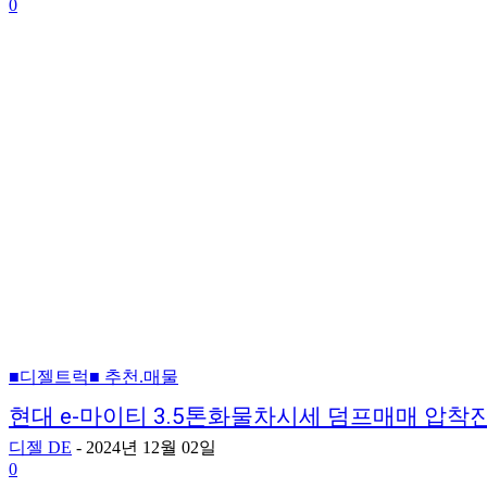
0
■디젤트럭■ 추천.매물
현대 e-마이티 3.5톤화물차시세 덤프매매 압
디젤 DE
-
2024년 12월 02일
0