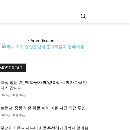
- Advertisment -
MOST READ
화성 방문 2번째 화물차 매입! 파비스 메가트럭 만
나러 갑니다
2026년 08월 06일
트럼프, 중동 해운·화물 피해 이란 자금 직접 투입
2026년 08월 06일
주선허가증 시세부터 화물주선허가권까지 알아봅