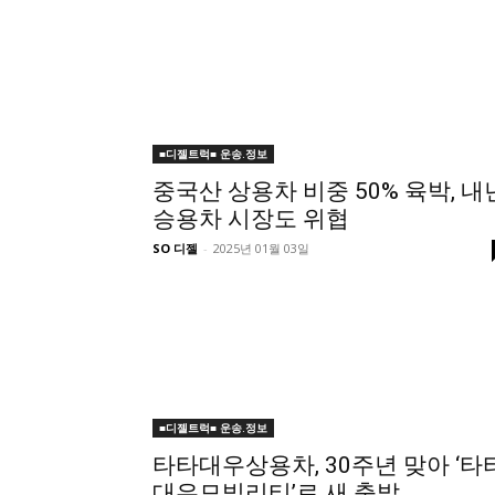
■디젤트럭■ 운송.정보
중국산 상용차 비중 50% 육박, 내
승용차 시장도 위협
SO 디젤
-
2025년 01월 03일
■디젤트럭■ 운송.정보
타타대우상용차, 30주년 맞아 ‘타
대우모빌리티’로 새 출발