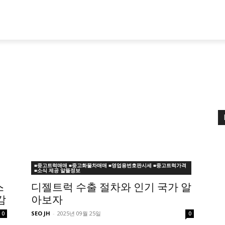
■중고트럭매매 ■중고화물차매매 ■영업용번호판시세 ■중고트럭가격
■소식 제공 알뜰정보
스
디젤트럭 수출 절차와 인기 국가 알
감
아보자
SEO JH
-
2025년 09월 25일
0
0