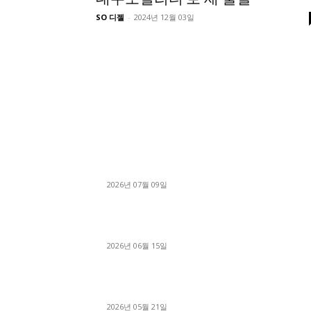
SO 디젤
-
2024년 12월 03일
■디젤트럭■ 허가.진행
파주시 1.2톤 카고트럭 용달넘버 구매 완료! 접
지 신속하게 진행
2026년 07월 09일
용인 고객님 1.2톤 냉동탑차 영업용번호판 계약 
료
2026년 06월 15일
[김해트럭매매] 3.5톤 윙바디에 개별화물넘버 
월 고정 지입료 탈출한 후기
2026년 05월 21일