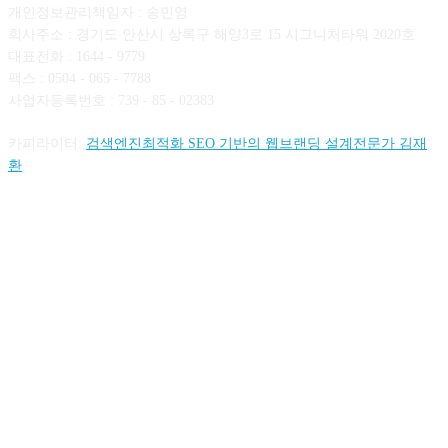
개인정보관리책임자 : 송민영
회사주소 : 경기도 안산시 상록구 해양3로 15 시그니처타워 2020호
대표전화 : 1644 - 9779
팩스 : 0504 - 065 - 7788
사업자등록번호 : 739 - 85 - 02383
카피라이터:
검색엔진최적화 SEO 기반의 웹브랜딩 설계전문가 김재
환
FOLLOW US