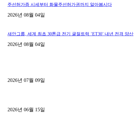
주선허가증 시세부터 화물주선허가권까지 알아봅시다
2026년 08월 04일
새안그룹, 세계 최초 30톤급 전기 굴절트럭 ‘ET30’ 내년 전격 양산
2026년 08월 04일
■디젤트럭■ 허가.진행
파주시 1.2톤 카고트럭 용달넘버 구매 완료! 접수까지 신속하게 진행
2026년 07월 09일
용인 고객님 1.2톤 냉동탑차 영업용번호판 계약 완료
2026년 06월 15일
[김해트럭매매] 3.5톤 윙바디에 개별화물넘버 달고 월 고정 지입료 
후기