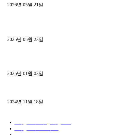
2026년 05월 21일
■트럭기사■ 인생.극장
중고트럭매매 유튜브로 실버버튼? 디젤트럭이 해냈습니다 (감동 실화
2025년 05월 23일
1톤운송업 콜바리 4년동안 하시다가 1톤화물차+영업용넘버가격비교
젤트럭으로 정리!
2025년 01월 03일
윙바디 3.5톤트럭+화물개별넘버 동시계약손님, 지입정리 인터뷰
2024년 11월 18일
디젤트럭 카테고리
■디젤트럭■ 추천.매물
1168
■디젤트럭스토리
428
■디젤트럭■화물.정보
188