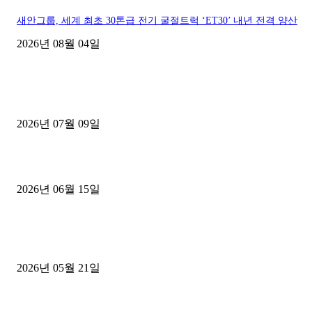
새안그룹, 세계 최초 30톤급 전기 굴절트럭 ‘ET30’ 내년 전격 양산
2026년 08월 04일
■디젤트럭■ 허가.진행
파주시 1.2톤 카고트럭 용달넘버 구매 완료! 접수까지 신속하게 진행
2026년 07월 09일
용인 고객님 1.2톤 냉동탑차 영업용번호판 계약 완료
2026년 06월 15일
[김해트럭매매] 3.5톤 윙바디에 개별화물넘버 달고 월 고정 지입료 
후기
2026년 05월 21일
■트럭기사■ 인생.극장