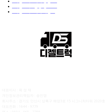
■디젤트럭■ 계약.상담
126
■디젤트럭■ 운송.정보
121
■디젤트럭■ 매매.매입
69
회사소개
대표이사 : 육 성 재
개인정보관리책임자 : 송민영
회사주소 : 경기도 안산시 상록구 해양3로 15 시그니처타워 2020호
대표전화 : 1644 - 9779
팩스 : 0504 - 065 - 7788