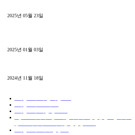
중고트럭매매 유튜브로 실버버튼? 디젤트럭이 해냈습니다 (감동 실화
2025년 05월 23일
1톤운송업 콜바리 4년동안 하시다가 1톤화물차+영업용넘버가격비교
젤트럭으로 정리!
2025년 01월 03일
윙바디 3.5톤트럭+화물개별넘버 동시계약손님, 지입정리 인터뷰
2024년 11월 18일
디젤트럭 카테고리
■디젤트럭■ 추천.매물
1168
■디젤트럭스토리
428
■디젤트럭■화물.정보
188
■중고트럭매매 ■중고화물차매매 ■영업용번호판시세 ■
중고트럭가격 ■소식 제공 알뜰정보
149
■디젤트럭■ 허가.진행
128