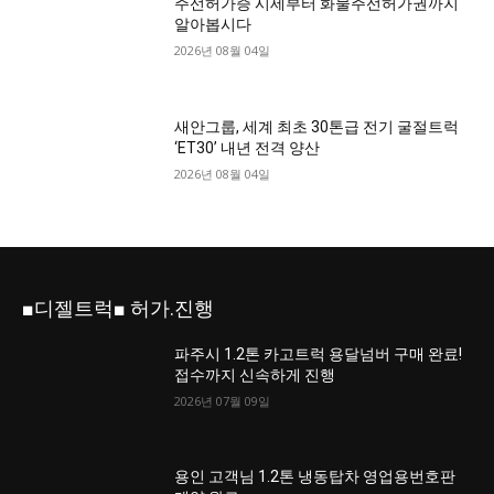
주선허가증 시세부터 화물주선허가권까지
알아봅시다
2026년 08월 04일
새안그룹, 세계 최초 30톤급 전기 굴절트럭
‘ET30’ 내년 전격 양산
2026년 08월 04일
■디젤트럭■ 허가.진행
파주시 1.2톤 카고트럭 용달넘버 구매 완료!
접수까지 신속하게 진행
2026년 07월 09일
용인 고객님 1.2톤 냉동탑차 영업용번호판