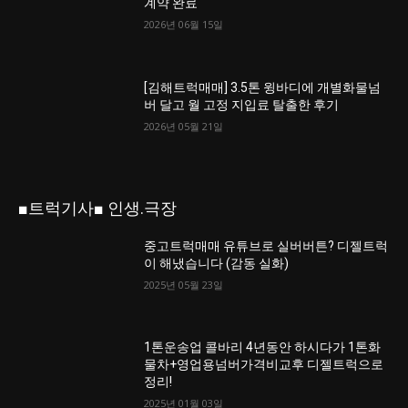
계약 완료
2026년 06월 15일
[김해트럭매매] 3.5톤 윙바디에 개별화물넘
버 달고 월 고정 지입료 탈출한 후기
2026년 05월 21일
■트럭기사■ 인생.극장
중고트럭매매 유튜브로 실버버튼? 디젤트럭
이 해냈습니다 (감동 실화)
2025년 05월 23일
1톤운송업 콜바리 4년동안 하시다가 1톤화
물차+영업용넘버가격비교후 디젤트럭으로
정리!
2025년 01월 03일