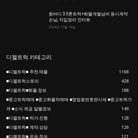
윙바디 3.5톤트럭+화물개별넘버 동시계약
손님, 지입정리 인터뷰
2024년 11월 18일
디젤트럭 카테고리
■디젤트럭■ 추천.매물
1168
■디젤트럭스토리
428
■디젤트럭■화물.정보
188
■중고트럭매매 ■중고화물차매매 ■영업용번호판시세 ■중고트럭가
격 ■소식 제공 알뜰정보
149
■디젤트럭■ 허가.진행
128
■디젤트럭■ 계약.상담
126
■디젤트럭■ 운송.정보
121