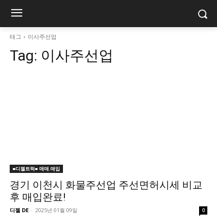
태그
이사주선업
Tag:
이사주선업
■디젤트럭■ 매매.매입
경기 이천시 화물주선업 주선면허시세 비교
후 매입완료!
디젤 DE
-
2025년 01월 09일
0