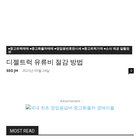
■중고트럭매매 ■중고화물차매매 ■영업용번호판시세 ■중고트럭가격 ■소식 제공 알뜰정
보
디젤트럭 유류비 절감 방법
SEO JH
-
2025년 09월 24일
0
- Advertisment -
MOST READ