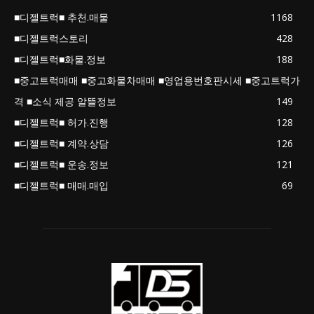
■디젤트럭■ 추천.매물
1168
■디젤트럭스토리
428
■디젤트럭■화물.정보
188
■중고트럭매매 ■중고화물차매매 ■영업용번호판시세 ■중고트럭가
격 ■소식 제공 알뜰정보
149
■디젤트럭■ 허가.진행
128
■디젤트럭■ 계약.상담
126
■디젤트럭■ 운송.정보
121
■디젤트럭■ 매매.매입
69