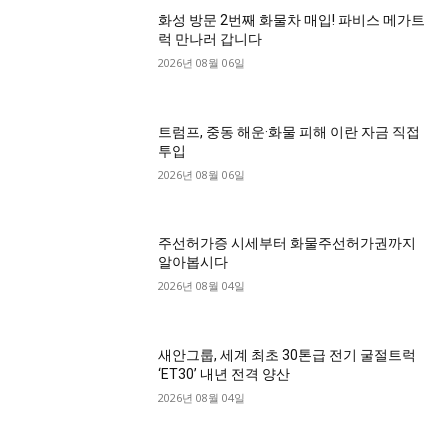
화성 방문 2번째 화물차 매입! 파비스 메가트
럭 만나러 갑니다
2026년 08월 06일
트럼프, 중동 해운·화물 피해 이란 자금 직접
투입
2026년 08월 06일
주선허가증 시세부터 화물주선허가권까지
알아봅시다
2026년 08월 04일
새안그룹, 세계 최초 30톤급 전기 굴절트럭
‘ET30’ 내년 전격 양산
2026년 08월 04일