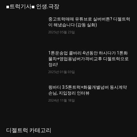
■트럭기사■ 인생.극장
중고트럭매매 유튜브로 실버버튼? 디젤트럭
이 해냈습니다 (감동 실화)
2025년 05월 23일
1톤운송업 콜바리 4년동안 하시다가 1톤화
물차+영업용넘버가격비교후 디젤트럭으로
정리!
2025년 01월 03일
윙바디 3.5톤트럭+화물개별넘버 동시계약
손님, 지입정리 인터뷰
2024년 11월 18일
디젤트럭 카테고리