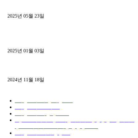
중고트럭매매 유튜브로 실버버튼? 디젤트럭이 해냈습니다 (감동 실화
2025년 05월 23일
1톤운송업 콜바리 4년동안 하시다가 1톤화물차+영업용넘버가격비교
젤트럭으로 정리!
2025년 01월 03일
윙바디 3.5톤트럭+화물개별넘버 동시계약손님, 지입정리 인터뷰
2024년 11월 18일
디젤트럭 카테고리
■디젤트럭■ 추천.매물
1168
■디젤트럭스토리
428
■디젤트럭■화물.정보
188
■중고트럭매매 ■중고화물차매매 ■영업용번호판시세 ■
중고트럭가격 ■소식 제공 알뜰정보
149
■디젤트럭■ 허가.진행
128