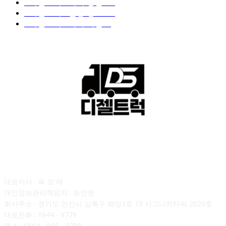
■디젤트럭■ 계약.상담
126
■디젤트럭■ 운송.정보
121
■디젤트럭■ 매매.매입
69
회사소개
대표이사 : 육 성 재
개인정보관리책임자 : 송민영
회사주소 : 경기도 안산시 상록구 해양3로 15 시그니처타워 2020호
대표전화 : 1644 - 9779
팩스 : 0504 - 065 - 7788