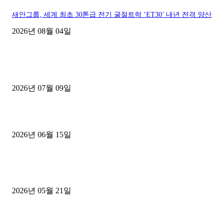
새안그룹, 세계 최초 30톤급 전기 굴절트럭 ‘ET30’ 내년 전격 양산
2026년 08월 04일
■디젤트럭■ 허가.진행
파주시 1.2톤 카고트럭 용달넘버 구매 완료! 접수까지 신속하게 진행
2026년 07월 09일
용인 고객님 1.2톤 냉동탑차 영업용번호판 계약 완료
2026년 06월 15일
[김해트럭매매] 3.5톤 윙바디에 개별화물넘버 달고 월 고정 지입료 
후기
2026년 05월 21일
■트럭기사■ 인생.극장