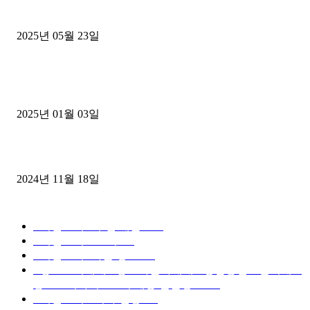
중고트럭매매 유튜브로 실버버튼? 디젤트럭이 해냈습니다 (감동 실화
2025년 05월 23일
1톤운송업 콜바리 4년동안 하시다가 1톤화물차+영업용넘버가격비교
젤트럭으로 정리!
2025년 01월 03일
윙바디 3.5톤트럭+화물개별넘버 동시계약손님, 지입정리 인터뷰
2024년 11월 18일
디젤트럭 카테고리
■디젤트럭■ 추천.매물
1168
■디젤트럭스토리
428
■디젤트럭■화물.정보
188
■중고트럭매매 ■중고화물차매매 ■영업용번호판시세 ■
중고트럭가격 ■소식 제공 알뜰정보
149
■디젤트럭■ 허가.진행
128