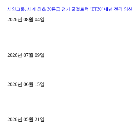
새안그룹, 세계 최초 30톤급 전기 굴절트럭 ‘ET30’ 내년 전격 양산
2026년 08월 04일
■디젤트럭■ 허가.진행
파주시 1.2톤 카고트럭 용달넘버 구매 완료! 접수까지 신속하게 진행
2026년 07월 09일
용인 고객님 1.2톤 냉동탑차 영업용번호판 계약 완료
2026년 06월 15일
[김해트럭매매] 3.5톤 윙바디에 개별화물넘버 달고 월 고정 지입료 
후기
2026년 05월 21일
■트럭기사■ 인생.극장