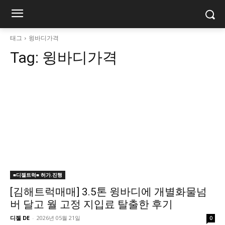
태그
윙바디가격
Tag:
윙바디가격
■디젤트럭■ 허가.진행
[김해트럭매매] 3.5톤 윙바디에 개별화물넘
버 달고 월 고정 지입료 탈출한 후기
디젤 DE
-
2026년 05월 21일
0