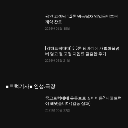
용인 고객님 1.2톤 냉동탑차 영업용번호판
계약 완료
2026년 06월 15일
[김해트럭매매] 3.5톤 윙바디에 개별화물넘
버 달고 월 고정 지입료 탈출한 후기
2026년 05월 21일
■트럭기사■ 인생.극장
중고트럭매매 유튜브로 실버버튼? 디젤트럭
이 해냈습니다 (감동 실화)
2025년 05월 23일