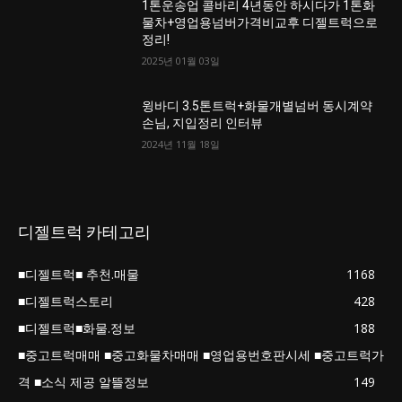
1톤운송업 콜바리 4년동안 하시다가 1톤화
물차+영업용넘버가격비교후 디젤트럭으로
정리!
2025년 01월 03일
윙바디 3.5톤트럭+화물개별넘버 동시계약
손님, 지입정리 인터뷰
2024년 11월 18일
디젤트럭 카테고리
■디젤트럭■ 추천.매물
1168
■디젤트럭스토리
428
■디젤트럭■화물.정보
188
■중고트럭매매 ■중고화물차매매 ■영업용번호판시세 ■중고트럭가
격 ■소식 제공 알뜰정보
149