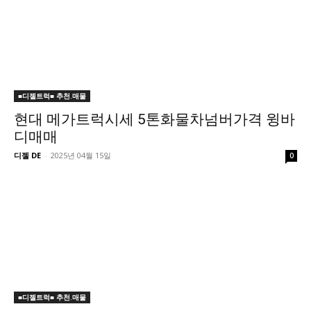
■디젤트럭■ 추천.매물
현대 메가트럭시세 5톤화물차넘버가격 윙바
디매매
디젤 DE
-
2025년 04월 15일
0
■디젤트럭■ 추천.매물