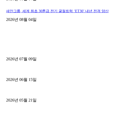
새안그룹, 세계 최초 30톤급 전기 굴절트럭 ‘ET30’ 내년 전격 양산
2026년 08월 04일
■디젤트럭■ 허가.진행
파주시 1.2톤 카고트럭 용달넘버 구매 완료! 접수까지 신속하게 진행
2026년 07월 09일
용인 고객님 1.2톤 냉동탑차 영업용번호판 계약 완료
2026년 06월 15일
[김해트럭매매] 3.5톤 윙바디에 개별화물넘버 달고 월 고정 지입료 
2026년 05월 21일
■트럭기사■ 인생.극장