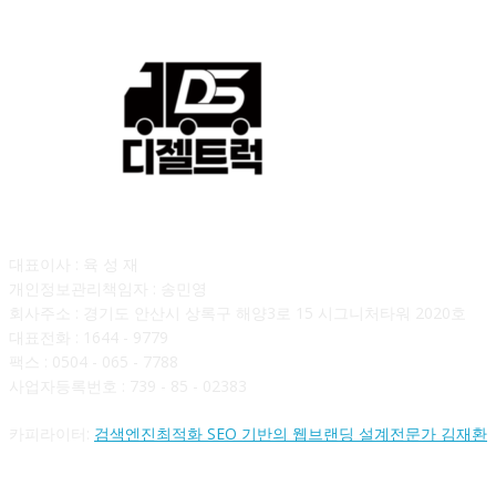
회사소개
대표이사 : 육 성 재
개인정보관리책임자 : 송민영
회사주소 : 경기도 안산시 상록구 해양3로 15 시그니처타워 2020호
대표전화 : 1644 - 9779
팩스 : 0504 - 065 - 7788
사업자등록번호 : 739 - 85 - 02383
카피라이터:
검색엔진최적화 SEO 기반의 웹브랜딩 설계전문가 김재환
FOLLOW US