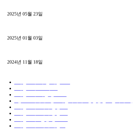
중고트럭매매 유튜브로 실버버튼? 디젤트럭이 해냈습니다 (감동 실화
2025년 05월 23일
1톤운송업 콜바리 4년동안 하시다가 1톤화물차+영업용넘버가격비교
2025년 01월 03일
윙바디 3.5톤트럭+화물개별넘버 동시계약손님, 지입정리 인터뷰
2024년 11월 18일
디젤트럭 카테고리
■디젤트럭■ 추천.매물
1168
■디젤트럭스토리
428
■디젤트럭■화물.정보
188
■중고트럭매매 ■중고화물차매매 ■영업용번호판시세 ■중
■디젤트럭■ 허가.진행
128
■디젤트럭■ 계약.상담
126
■디젤트럭■ 운송.정보
121
■디젤트럭■ 매매.매입
69