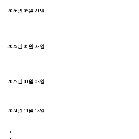
후기
2026년 05월 21일
■트럭기사■ 인생.극장
중고트럭매매 유튜브로 실버버튼? 디젤트럭이 해냈습니다 (감동 실화
2025년 05월 23일
1톤운송업 콜바리 4년동안 하시다가 1톤화물차+영업용넘버가격비교
젤트럭으로 정리!
2025년 01월 03일
윙바디 3.5톤트럭+화물개별넘버 동시계약손님, 지입정리 인터뷰
2024년 11월 18일
디젤트럭 카테고리
■디젤트럭■ 추천.매물
1168
■디젤트럭스토리
427