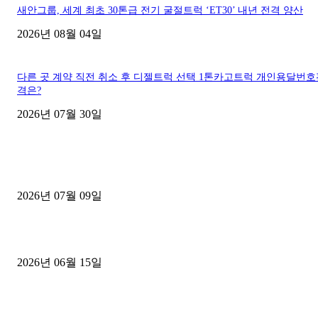
새안그룹, 세계 최초 30톤급 전기 굴절트럭 ‘ET30’ 내년 전격 양산
2026년 08월 04일
다른 곳 계약 직전 취소 후 디젤트럭 선택 1톤카고트럭 개인용달번
격은?
2026년 07월 30일
■디젤트럭■ 허가.진행
파주시 1.2톤 카고트럭 용달넘버 구매 완료! 접수까지 신속하게 진행
2026년 07월 09일
용인 고객님 1.2톤 냉동탑차 영업용번호판 계약 완료
2026년 06월 15일
[김해트럭매매] 3.5톤 윙바디에 개별화물넘버 달고 월 고정 지입료 