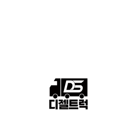
■중고트럭매매 ■중고화물차매매 ■영업용번호판시세 ■중고트럭가
격 ■소식 제공 알뜰정보
149
■디젤트럭■ 허가.진행
128
■디젤트럭■ 계약.상담
126
■디젤트럭■ 운송.정보
121
■디젤트럭■ 매매.매입
69
회사소개