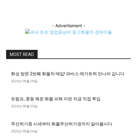
- Advertisment -
MOST READ
화성 방문 2번째 화물차 매입! 파비스 메가트럭 만나러 갑니다
2026년 08월 06일
트럼프, 중동 해운·화물 피해 이란 자금 직접 투입
2026년 08월 06일
주선허가증 시세부터 화물주선허가권까지 알아봅시다
2026년 08월 04일