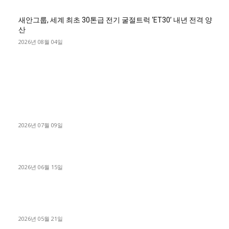
새안그룹, 세계 최초 30톤급 전기 굴절트럭 ‘ET30’ 내년 전격 양
산
2026년 08월 04일
■디젤트럭■ 허가.진행
파주시 1.2톤 카고트럭 용달넘버 구매 완료! 접수까지 신속하게
진행
2026년 07월 09일
용인 고객님 1.2톤 냉동탑차 영업용번호판 계약 완료
2026년 06월 15일
[김해트럭매매] 3.5톤 윙바디에 개별화물넘버 달고 월 고정 지입
료 탈출한 후기
2026년 05월 21일