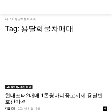
태그
용달화물차매매
Tag:
용달화물차매매
■디젤트럭■ 추천.매물
현대포터2매매 1톤윙바디중고시세 용달번
호판가격
디젤 DE
-
2024년 11월 15일
0