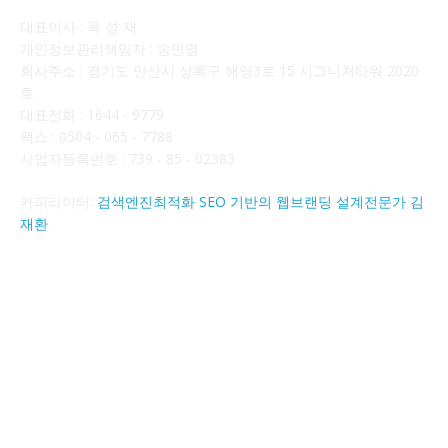
대표이사 : 육 성 재
개인정보관리책임자 : 송민영
회사주소 : 경기도 안산시 상록구 해양3로 15 시그니처타워 2020
호
대표전화 : 1644 - 9779
팩스 : 0504 - 065 - 7788
사업자등록번호 : 739 - 85 - 02383
카피라이터:
검색엔진최적화 SEO 기반의 웹브랜딩 설계전문가 김
재환
FOLLOW US