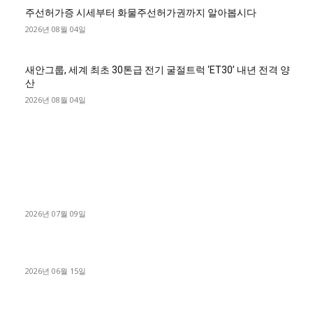
주선허가증 시세부터 화물주선허가권까지 알아봅시다
2026년 08월 04일
새안그룹, 세계 최초 30톤급 전기 굴절트럭 ‘ET30’ 내년 전격 양
산
2026년 08월 04일
■디젤트럭■ 허가.진행
파주시 1.2톤 카고트럭 용달넘버 구매 완료! 접수까지 신속하게
진행
2026년 07월 09일
용인 고객님 1.2톤 냉동탑차 영업용번호판 계약 완료
2026년 06월 15일
[김해트럭매매] 3.5톤 윙바디에 개별화물넘버 달고 월 고정 지입