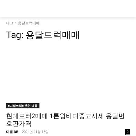
태그
용달트럭매매
Tag:
용달트럭매매
■디젤트럭■ 추천.매물
현대포터2매매 1톤윙바디중고시세 용달번
호판가격
디젤 DE
-
2024년 11월 15일
0