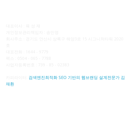
회사소개
대표이사 : 육 성 재
개인정보관리책임자 : 송민영
회사주소 : 경기도 안산시 상록구 해양3로 15 시그니처타워 2020
호
대표전화 : 1644 - 9779
팩스 : 0504 - 065 - 7788
사업자등록번호 : 739 - 85 - 02383
카피라이터:
검색엔진최적화 SEO 기반의 웹브랜딩 설계전문가 김
재환
FOLLOW US