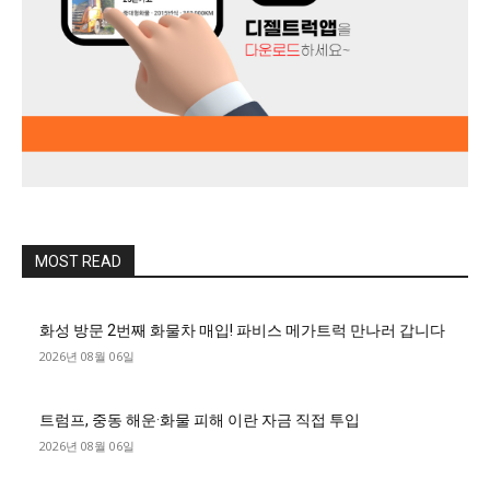
MOST READ
화성 방문 2번째 화물차 매입! 파비스 메가트럭 만나러 갑니다
2026년 08월 06일
트럼프, 중동 해운·화물 피해 이란 자금 직접 투입
2026년 08월 06일