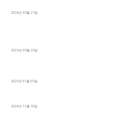
료 탈출한 후기
2026년 05월 21일
■트럭기사■ 인생.극장
중고트럭매매 유튜브로 실버버튼? 디젤트럭이 해냈습니다 (감동
실화)
2025년 05월 23일
1톤운송업 콜바리 4년동안 하시다가 1톤화물차+영업용넘버가
격비교후 디젤트럭으로 정리!
2025년 01월 03일
윙바디 3.5톤트럭+화물개별넘버 동시계약손님, 지입정리 인터뷰
2024년 11월 18일
디젤트럭 카테고리
■디젤트럭■ 추천.매물
1168