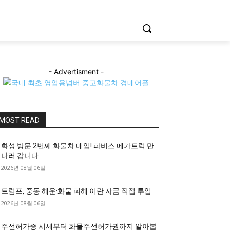
- Advertisment -
MOST READ
화성 방문 2번째 화물차 매입! 파비스 메가트럭 만
나러 갑니다
2026년 08월 06일
트럼프, 중동 해운·화물 피해 이란 자금 직접 투입
2026년 08월 06일
주선허가증 시세부터 화물주선허가권까지 알아봅