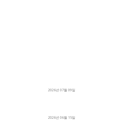
■디젤트럭■ 허가.진행
파주시 1.2톤 카고트럭 용달넘버 구매 완료! 접
지 신속하게 진행
2026년 07월 09일
용인 고객님 1.2톤 냉동탑차 영업용번호판 계약 
료
2026년 06월 15일
[김해트럭매매] 3.5톤 윙바디에 개별화물넘버 
월 고정 지입료 탈출한 후기