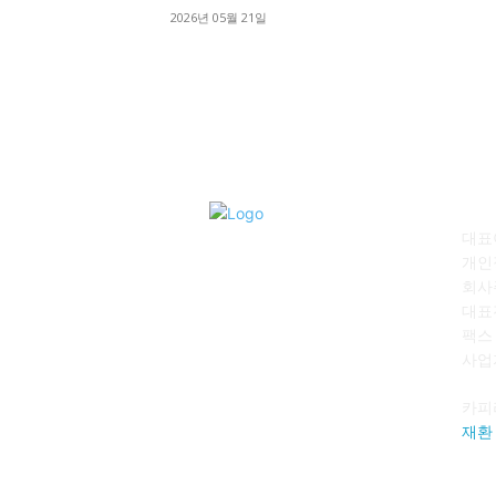
2026년 05월 21일
회
대표이
개인
회사
대표전
팩스 :
사업자
카피
재환