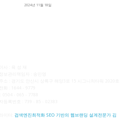
■
2024년 11월 18일
■
사소개
F
사 : 육 성 재
정보관리책임자 : 송민영
주소 : 경기도 안산시 상록구 해양3로 15 시그니처타워 2020호
화 : 1644 - 9779
 0504 - 065 - 7788
등록번호 : 739 - 85 - 02383
라이터:
검색엔진최적화 SEO 기반의 웹브랜딩 설계전문가 김