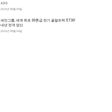
시다
2026년 08월 04일
새안그룹, 세계 최초 30톤급 전기 굴절트럭 ‘ET30’
내년 전격 양산
2026년 08월 04일
디젤트럭 카테고리
디젤트럭■ 추천.매물
1168
디젤트럭스토리
428
디젤트럭■화물.정보
188
중고트럭매매 ■중고화물차매매 ■영업용번호판시
 ■중고트럭가격 ■소식 제공 알뜰정보
149
디젤트럭■ 허가.진행
128
디젤트럭■ 계약.상담
126